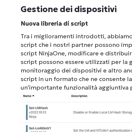
Gestione dei dispositivi
Nuova libreria di script
Tra i miglioramenti introdotti, abbiamo
Dai 
script che i nostri partner possono imp
com
script NinjaOne, modificare e distribui
deg
script possono essere utilizzati per la g
monitoraggio dei dispositivi e altro an
script in un formato che ne consente l
un’importante funzionalità aggiuntiva p