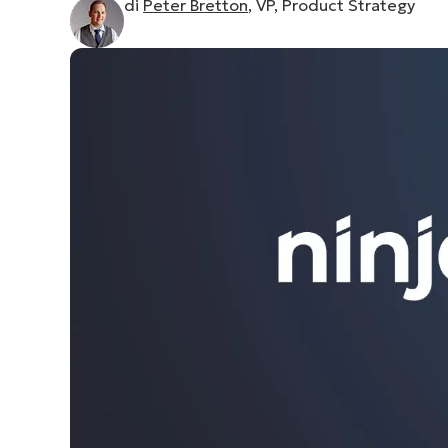
di
Peter Bretton
, VP, Product Strategy
CONTATTO COMMERCIALE
G
CONTATTO COMMERCIALE
G
CONTATTO COMMERCIALE
CONTATTO COMMERCIALE
GUARDA
G
PIATTAFORMA