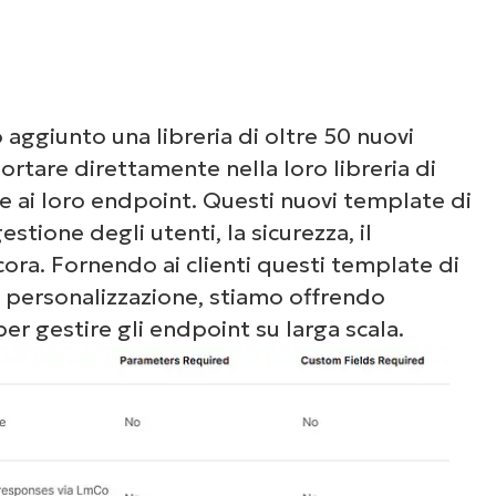
Guarda NinjaOne in
azione
 aggiunto una libreria di oltre 50 nuovi
un’occhiata alle nostre demo on-demand per v
ortare direttamente nella loro libreria di
e NinjaOne semplifica attività IT come la gest
re ai loro endpoint. Questi nuovi template di
li endpoint, il patching, l’MDM, il ticketing e a
estione degli utenti, la sicurezza, il
ancora.
cora. Fornendo ai clienti questi template di
a personalizzazione, stiamo offrendo
Scopri le demo
er gestire gli endpoint su larga scala.