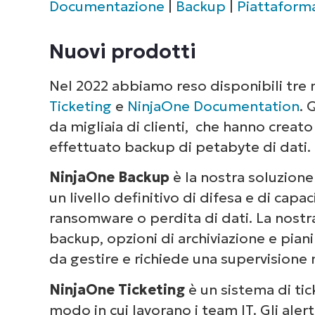
Documentazione
|
Backup
|
Piattaforma
Miglioramenti al sistema di ticket
Nuovi prodotti
Documentazione
Nel 2022 abbiamo reso disponibili tre 
Backup
Ticketing
e
NinjaOne Documentation
. 
da migliaia di clienti, che hanno creato
Piattaforma e sicurezza
effettuato backup di petabyte di dati.
NinjaOne Backup
è la nostra soluzione
un livello definitivo di difesa e di capac
ransomware o perdita di dati. La nostra 
backup, opzioni di archiviazione e piani 
da gestire e richiede una supervisione
NinjaOne Ticketing
è un sistema di ti
modo in cui lavorano i team IT. Gli aler