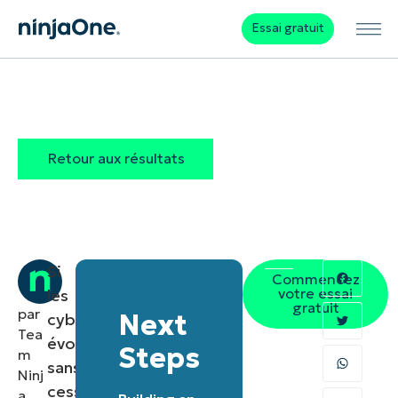
Essai gratuit
Retour aux résultats
Si
Commencez
votre essai
les
gratuit
par
Next
cybermenaces
Tea
évoluent
Steps
m
sans
Ninj
cesse,
a