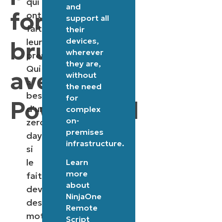
qui
and
force
ont
support all
fait
their
devices,
brute
leurs
wherever
preuves.
they are,
Qui
avec
without
a
the need
besoin
for
PowerShell
d’un
complex
on-
zero-
premises
day
infrastructure.
si
le
Learn
more
fait
about
deviner
NinjaOne
des
Remote
mots
Script