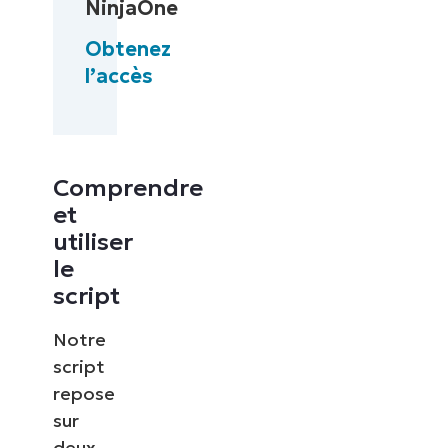
NinjaOne
Obtenez
l’accès
Comprendre
et
utiliser
le
script
Notre
script
repose
sur
deux