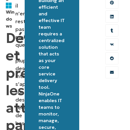
Building an
il
efficient
Win
n’en
and
do
effective IT
reste
ws
team
pas
Détecter
requires a
moins
centralized
que
solution
et
la
that acts
plupart
as your
prévenir
core
des
service
intrusions
delivery
s’appuient
les
tool.
sur
NinjaOne
des
enables IT
attaques
techniques
teams to
monitor,
de
par
manage,
base
secure,