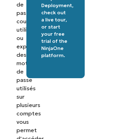
de
Deployment
,
check out
passe
a
live tour
,
couramment
or
start
utilisés
your free
ou
trial of the
exploiter
NinjaOne
des
platform
.
mots
de
passe
utilisés
sur
plusieurs
comptes
vous
permet
d’accéder