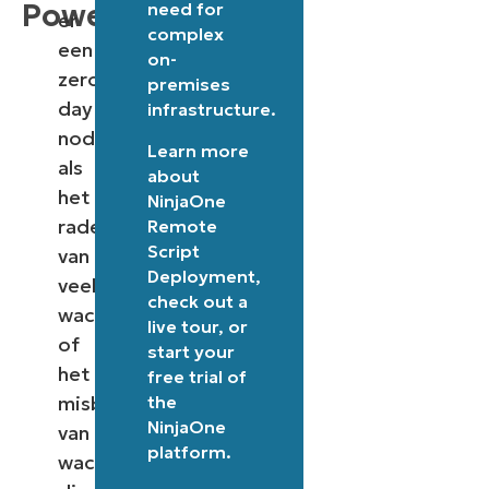
PowerShell
need for
er
complex
een
on-
zero-
premises
day
infrastructure.
nodig
Learn more
als
about
het
NinjaOne
raden
Remote
Script
van
Deployment
,
veelgebruikte
check out a
wachtwoorden
live tour
, or
of
start your
het
free trial of
the
misbruiken
NinjaOne
van
platform
.
wachtwoorden