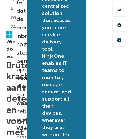
feit
centralized
4,
dat
solution
20
de
that acts as
meeste
24
your core
service
inbraken
Win
delivery
nog
do
tool.
steeds
NinjaOne
ws
berusten
Brute
enables IT
op
teams to
kracht
basistechnieken
monitor,
manage,
aanvallen
die
secure, and
hun
detecteren
support all
waarde
their
en
hebben
devices,
voorkomen
bewezen.
wherever
they are,
Wie
met
without the
heeft