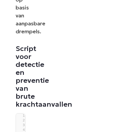
basis
van
aanpasbare
drempels.
Script
voor
detectie
en
preventie
van
brute
krachtaanvallen
#Requires -Version 5.1
<#
.SYNOPSIS