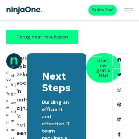
Gratis Trial
Terug naar resultaten
Hoewel
La
Start
uw
cyberbedreigingen
at
gratis
d
Next
zeker
trial
st
oo
voortdurend
Steps
bij
r
in
ge
Te
ontwikkeling
a
Building an
we
zijn,
m
efficient
rkt
is
Ni
and
m
nj
effective IT
het
a
aa
team
een
requires a
rt