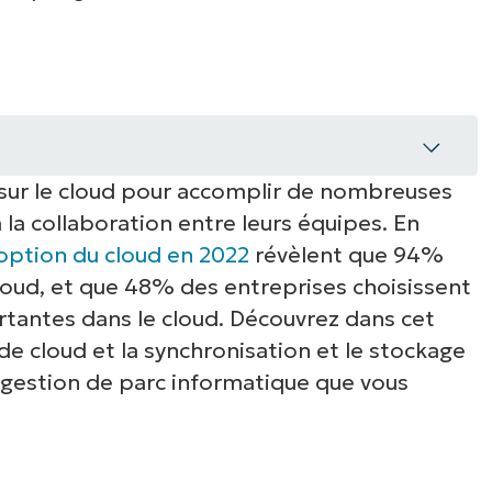
IALE
OMMERCIALE
VIDÉO DE DÉMONSTRATION
VIDÉO DE
OMMERCIALE
VIDÉO DE
TEFORME
OMMERCIALE
VIDÉO DE
t sur le cloud pour accomplir de nombreuses
la collaboration entre leurs équipes. En
oud
doption du cloud en 2022
révèlent que 94%
cloud, et que 48% des entreprises choisissent
a sauvegarde cloud
rtantes dans le cloud. Découvrez dans cet
rde cloud et la synchronisation et le stockage
importantes avec NinjaOne
 gestion de parc informatique que vous