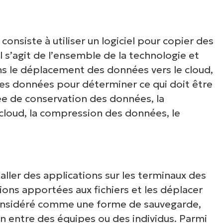
consiste à utiliser un logiciel pour copier des
l s’agit de l’ensemble de la technologie et
ns le déplacement des données vers le cloud,
les données pour déterminer ce qui doit être
ée de conservation des données, la
loud, la compression des données, le
oir NinjaOne en acti
aller des applications sur les terminaux des
tions apportées aux fichiers et les déplacer
e considéré comme une forme de sauvegarde,
arcourez nos démonstrations à la demande po
on entre des équipes ou des individus. Parmi
écouvrir comment NinjaOne simplifie les tâch