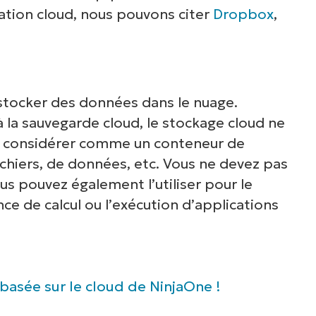
sation cloud, nous pouvons citer
Dropbox
,
ormatiques telles que la gestion des terminaux,
rectifs, le MDM, la gestion des tickets et bien 
encore.
 stocker des données dans le nuage.
Explorer les démos
 la sauvegarde cloud, le stockage cloud ne
le considérer comme un conteneur de
chiers, de données, etc. Vous ne devez pas
ous pouvez également l’utiliser pour le
nce de calcul ou l’exécution d’applications
basée sur le cloud de NinjaOne !