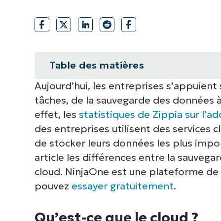
CONTACTER NOTRE ÉQUIPE COMMERC
CONTACTER NOTRE ÉQUIPE C
CONTACTER NOTRE ÉQUIPE C
FEUILLE DE ROUTE PRODUIT
DÉMONSTRATION
PLA
DÉMONSTRATION
CONTACTER NOTRE ÉQUIPE C
DÉMONSTRATION
Table des matières
Aujourd’hui, les entreprises s’appuien
Qu’est-ce que le cloud ?
tâches, de la sauvegarde des données à 
3 façons courantes d’utiliser le cl
effet, les
statistiques de Zippia sur l’a
des entreprises utilisent des services 
5 avantages de l’utilisation de l
de stocker leurs données les plus impo
article les différences entre la sauvega
Sauvegardez toutes vos données 
cloud. NinjaOne est une plateforme de
pouvez
essayer gratuitement
.
Qu’est-ce que le cloud ?