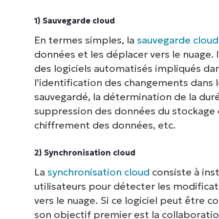
1) Sauvegarde cloud
En termes simples, la
sauvegarde cloud
données et les déplacer vers le nuage. I
des logiciels automatisés impliqués da
l’identification des changements dans 
sauvegardé, la détermination de la dur
suppression des données du stockage c
chiffrement des données, etc.
2) Synchronisation cloud
V
La
synchronisation cloud
consiste à inst
utilisateurs pour détecter les modifica
vers le nuage. Si ce logiciel peut êtr
P
son objectif premier est la collaborati
d