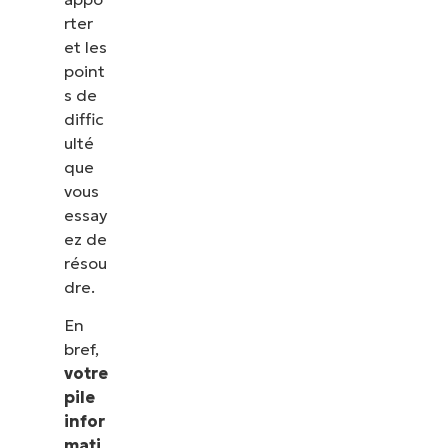
rter
et les
point
s de
diffic
ulté
que
vous
essay
ez de
résou
dre.
En
bref,
votre
pile
infor
mati