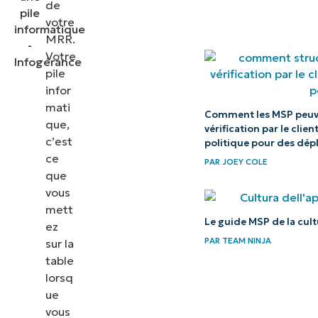
de
votre
MRR.
Votre
pile
infor
mati
Comment les MSP peuven
que,
vérification par le cli
c’est
politique pour des dépl
ce
PAR
JOEY COLE
que
vous
mett
Le guide MSP de la cult
ez
PAR
TEAM NINJA
sur la
table
lorsq
ue
vous