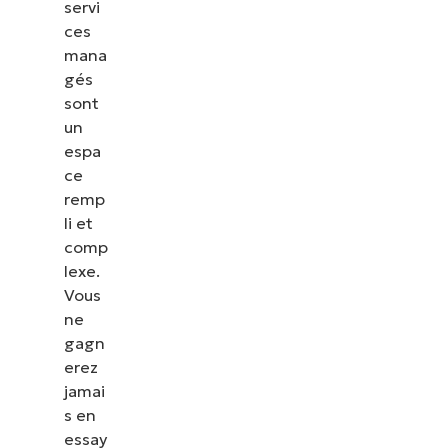
servi
ces
mana
gés
sont
un
espa
ce
remp
li et
comp
lexe.
Vous
ne
gagn
erez
jamai
s en
essay