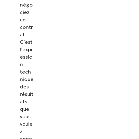
négo
ciez
un
contr
at.
C’est
l’expr
essio
n
tech
nique
des
résult
ats
que
vous
voule
z
appo