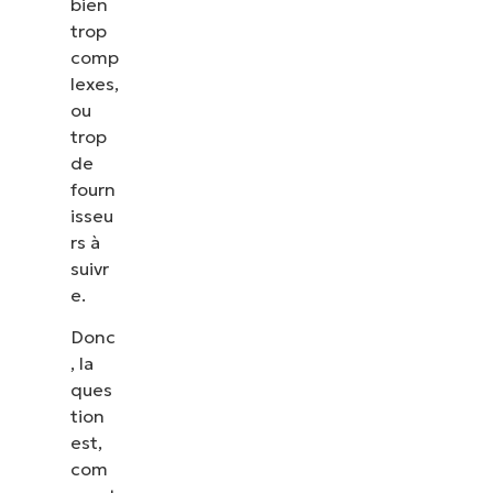
bien
trop
comp
lexes,
ou
trop
de
fourn
isseu
rs à
suivr
e.
Donc
, la
ques
tion
est,
com