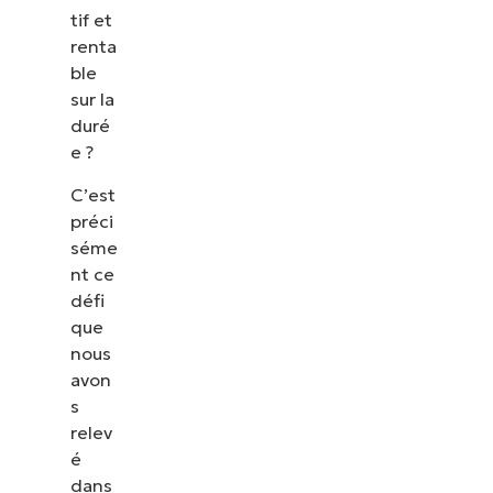
tif et
renta
ble
sur la
duré
e ?
C’est
préci
séme
nt ce
défi
que
nous
avon
s
relev
é
dans