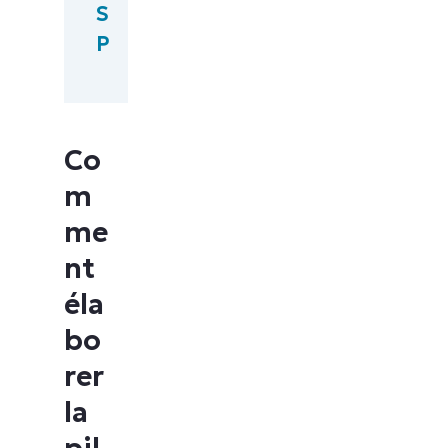
S
P
Co
m
me
nt
éla
bo
rer
la