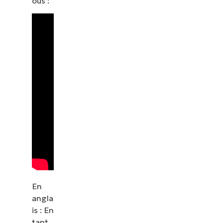
ous :
En
angla
is : En
tant