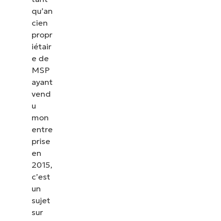
qu’an
cien
propr
iétair
e de
MSP
ayant
vend
u
mon
entre
prise
en
2015,
c’est
un
sujet
sur