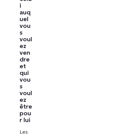
i
auq
uel
vou
s
voul
ez
ven
dre
et
qui
vou
s
voul
ez
être
pou
r lui
Les