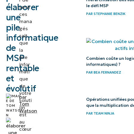
parfait*
élaborer
le défi MSP
servi
ces
PAR
STEPHANIE BENZIK
une
Et
mana
pile
ensuite
gés
?
informatique
sait
que
de
Ressources
la
MSP
pile
Combien coûte un logici
infor
informatiques) ?
rentable
mati
PAR
BEA FERNANDEZ
et
que
de
évolutif
votre
par
Opérations unifiées pou
soluti
Tom
que la multiplication d
on
Watson
PAR
TEAM NINJA
est
au
cœur