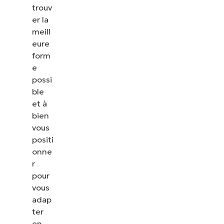
trouv
er la
meill
eure
form
e
possi
ble
et
à
bien
vous
positi
onne
r
pour
vous
adap
ter
en