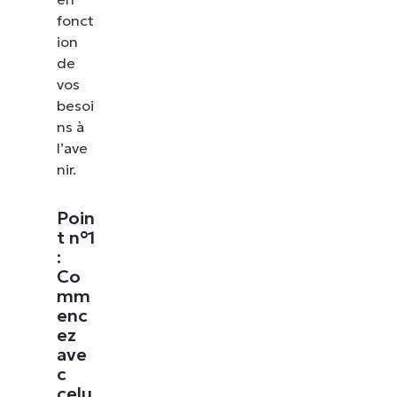
fonct
ion
de
vos
besoi
ns à
l’ave
nir.
Poin
t n°1
:
Co
mm
enc
ez
ave
c
celu