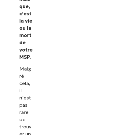
que,
c’est
la vie
ou la
mort
de
votre
MSP
.
Malg
ré
cela,
il
n’est
pas
rare
de
trouv
er un