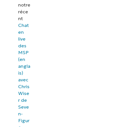
notre
réce
nt
Chat
en
live
des
MSP
(en
angla
is)
avec
Chris
Wise
r de
Seve
n-
Figur