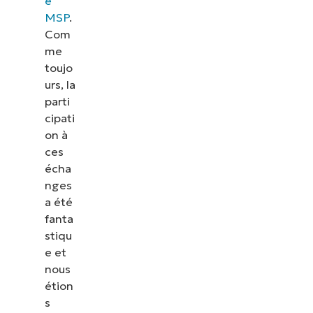
e
MSP
.
Com
me
toujo
urs, la
parti
cipati
on à
ces
écha
nges
a été
fanta
stiqu
e et
nous
étion
s