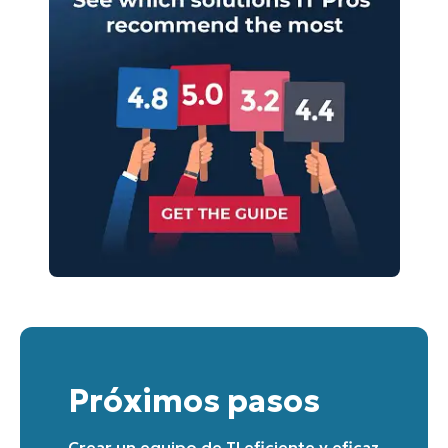
Start your 14-day trial
No credit card required, full access to all features
First
and
Próximos pasos
last
name*
Business
Crear un equipo de TI eficiente y eficaz