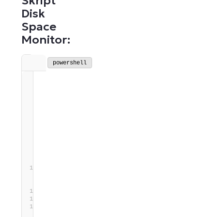
Skript
Disk
Space
Monitor:
powershell
#Requires -Version 2.0
<#
.SYNOPSIS
    Alert on drive(s) that fall below a specified
size. Distinguishes between System and Data drive
.DESCRIPTION
    Alert on drive(s) that fall below a specified
size. Distinguishes between System and Data drive
    The system drive is the drive(s) that are use
boot the OS.
.EXAMPLE
     -SystemDriveMinFreePercent 10 -
SystemDriveMinFreeBytes 10GB -DataDriveMinFreePerc
-DataDriveMinFreeBytes 20GB
    This checks all Drives
.EXAMPLE
     -ExcludeDrivesCustomField "C,Z" -
SystemDriveMinFreePercentCustomField 