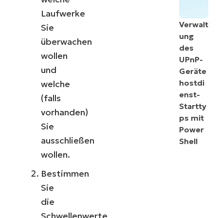
Laufwerke
Verwalt
Sie
ung
überwachen
des
wollen
UPnP-
und
Geräte
hostdi
welche
enst-
(falls
Startty
vorhanden)
ps mit
Sie
Power
ausschließen
Shell
wollen.
Bestimmen
Sie
die
Schwellenwerte