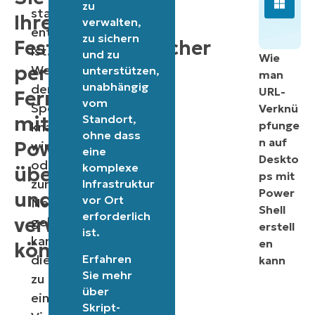
zu
stabilität
Ihren
verwalten,
entscheidend
zu sichern
Festplattenspeicher
ist.
und zu
Wie
per
Wenn
unterstützen,
man
unabhängig
der
URL-
Fernzugriff
vom
Speicherplatz
Verknü
mit
Standort,
pfunge
knapp
ohne dass
n auf
PowerShell
wird
eine
Deskto
oder
komplexe
überwachen
ps mit
zur
Infrastruktur
Power
und
vor Ort
Neige
Shell
erforderlich
verwalten
geht,
erstell
ist.
kann
en
können
Erfahren
dies
kann
Sie mehr
zu
über
einer
Skript-