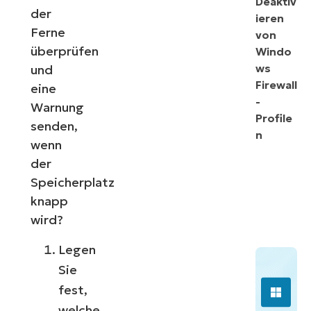
Deaktiv
der
ieren
Ferne
von
überprüfen
Windo
ws
und
Firewall
eine
-
Warnung
Profile
senden,
n
wenn
der
Speicherplatz
knapp
wird?
Legen
Sie
fest,
welche