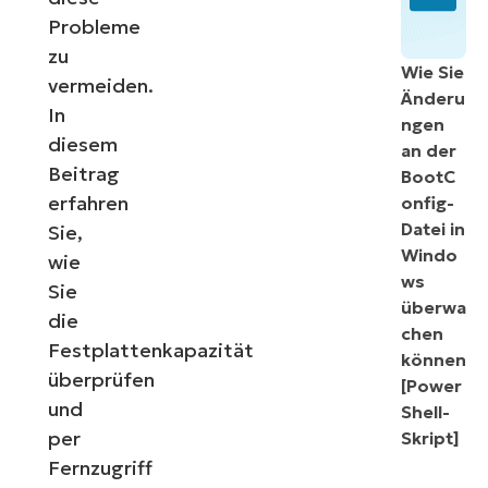
Probleme
zu
Wie Sie
vermeiden.
Änderu
In
ngen
diesem
an der
Beitrag
BootC
erfahren
onfig-
Datei in
Sie,
Windo
wie
ws
Sie
überwa
die
chen
Festplattenkapazität
können
überprüfen
[Power
und
Shell-
per
Skript]
Fernzugriff