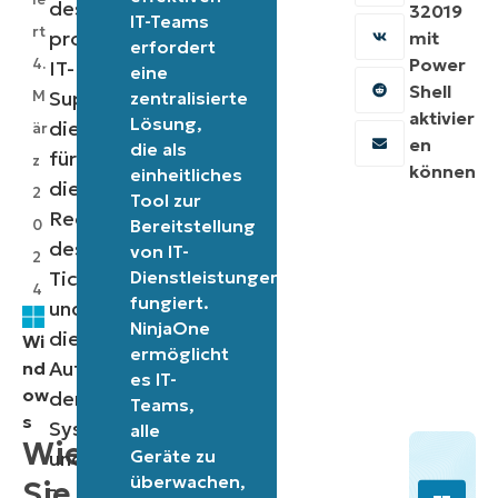
des
32019
IT-Teams
rt
proaktiven
mit
erfordert
Power
4.
IT-
eine
Shell
Supports,
M
zentralisierte
aktivier
Lösung,
die
är
en
die als
für
z
können
einheitliches
die
2
Tool zur
Reduzierung
Bereitstellung
0
des
von IT-
2
Ticketvolumens
Dienstleistungen
4
fungiert.
und
NinjaOne
die
Wi
ermöglicht
Aufrechterhaltung
nd
es IT-
ow
der
Teams,
s
Systemgesundheit
alle
Wie
Geräte zu
und
überwachen,
Sie
-