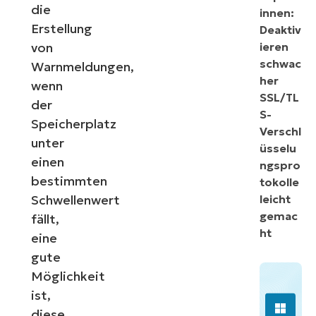
die
innen:
Erstellung
Deaktiv
von
ieren
schwac
Warnmeldungen,
her
wenn
SSL/TL
der
S-
Speicherplatz
Verschl
unter
üsselu
einen
ngspro
bestimmten
tokolle
Schwellenwert
leicht
gemac
fällt,
ht
eine
gute
Möglichkeit
ist,
diese