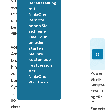
Vielzahl
Bereitstellung
von
mit
Problemen
NinjaOne
Remote
,
und
sehen Sie
Benutzerbeschwerden
sich eine
führen
Live-Tour
–
an oder
von
starten
Anwendungsfehlern
Sie Ihre
kostenlose
bis
Testversion
hin
der
zu
Power
NinjaOne
Shell-
kompletten
Plattform
.
Skripte
Systemabstürzen
rstellu
-,
ng für
so
IT-
dass
Expert: