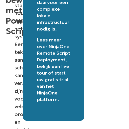
bewaken
daarvoor een
stabiel
met
complexe
houden
lokale
PowerShell
van
infrastructuur
het
nodig is.
Script
systeem.
Lees meer
Een
over
NinjaOne
tekort
Remote Script
aan
Deployment
,
bekijk een
live
schijfruimte
tour
of
start
kan
uw gratis trial
verantwoordelijk
van het
zijn
NinjaOne
voor
platform
.
vele
problemen
en