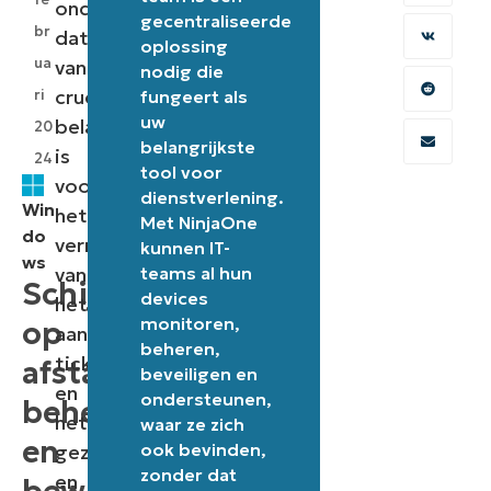
ondersteuning,
gecentraliseerde
br
dat
oplossing
ua
van
nodig die
cruciaal
ri
fungeert als
uw
belang
20
belangrijkste
is
24
tool voor
voor
dienstverlening.
Win
het
Met NinjaOne
do
verminderen
kunnen IT-
ws
van
teams al hun
Schijfruimte
devices
het
monitoren,
op
aantal
beheren,
tickets
afstand
beveiligen en
en
ondersteunen,
beheren
het
waar ze zich
en
ook bevinden,
gezond
zonder dat
en