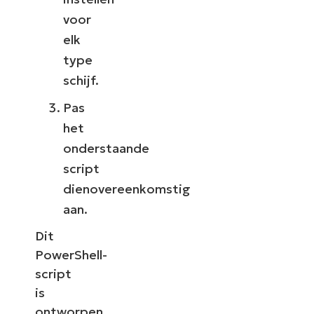
voor
elk
type
schijf.
Pas
het
onderstaande
script
dienovereenkomstig
aan.
Dit
PowerShell-
script
is
ontworpen