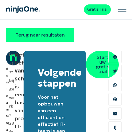
Gratis Trial
Terug naar resultaten
Het
La
Start
uw
beheren
at
gratis
d
Volgende
van
trial
st
o
schijfruimte
stappen
bij
or
is
ge
T
een
e
Voor het
we
basisonderdeel
a
opbouwen
rk
van
m
van een
t
Ni
efficiënt en
proactieve
nj
28
effectief IT-
IT-
a
team is een
fe