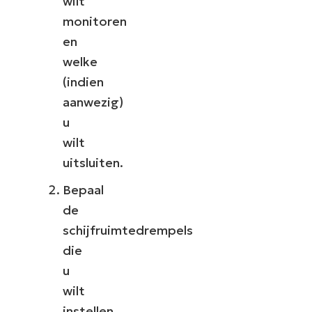
wilt
monitoren
en
welke
(indien
aanwezig)
u
wilt
uitsluiten.
Bepaal
de
schijfruimtedrempels
die
u
wilt
instellen