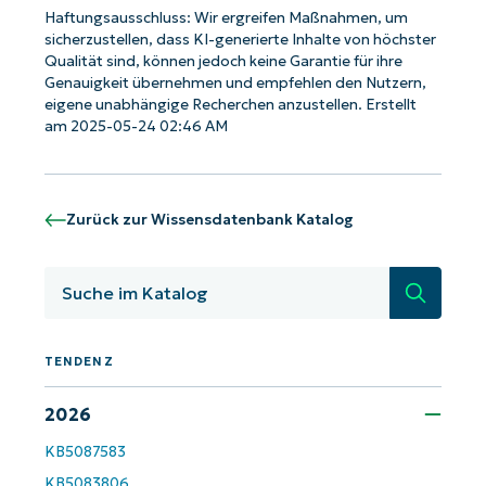
Haftungsausschluss: Wir ergreifen Maßnahmen, um
sicherzustellen, dass KI-generierte Inhalte von höchster
Qualität sind, können jedoch keine Garantie für ihre
Genauigkeit übernehmen und empfehlen den Nutzern,
eigene unabhängige Recherchen anzustellen. Erstellt
am 2025-05-24 02:46 AM
Zurück zur Wissensdatenbank Katalog
Suche
TENDENZ
Starten Sie mit NinjaOne AI-gesteuerten
KB-Analysen!
2026
First
KB5087583
and
KB5083806
last