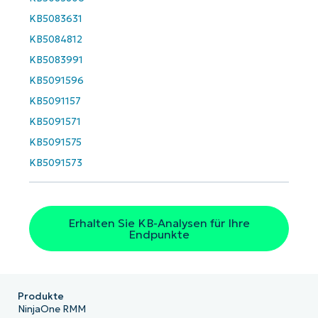
name*
KB5083631
Business
email*
KB5084812
KB5083991
Phone
number*
KB5091596
KB5091157
Land
KB5091571
KB5091575
Company
name*
KB5091573
Erhalten Sie KB-Analysen für Ihre
Endpunkte
Produkte
NinjaOne RMM