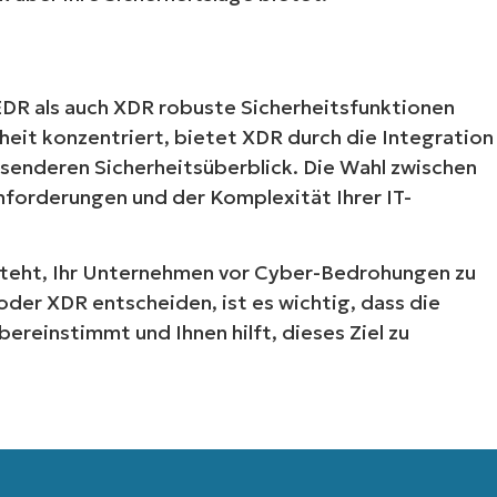
EDR als auch XDR robuste Sicherheitsfunktionen
eit konzentriert, bietet XDR durch die Integration
senderen Sicherheitsüberblick. Die Wahl zwischen
nforderungen und der Komplexität Ihrer IT-
esteht, Ihr Unternehmen vor Cyber-Bedrohungen zu
Starten Sie Ihre 14-tägige Testversion
oder XDR entscheiden, ist es wichtig, dass die
e Kreditkarte erforderlich, voller Zugriff auf alle Funkt
First
ereinstimmt und Ihnen hilft, dieses Ziel zu
and
last
name*
Business
email*
Phone
number*