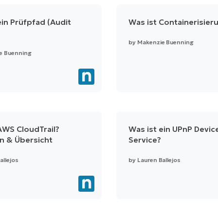
ein Prüfpfad (Audit
Was ist Containerisier
by
Makenzie Buenning
e Buenning
AWS CloudTrail?
Was ist ein UPnP Devic
on & Übersicht
Service?
allejos
by
Lauren Ballejos