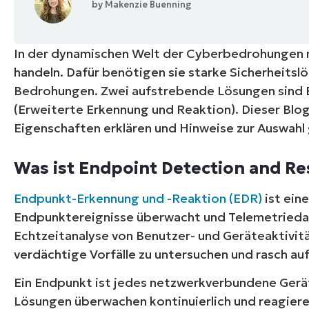
by
Makenzie Buenning
VERTRIEB KONTAKTIEREN
P
VERTRIEB KONTAKTIEREN
VERTRIEB KONTAKTIEREN
PRODUKT
P
ROADMAP
PLATTFORM
VERTRIEB KONTAKTIEREN
P
In der dynamischen Welt der Cyberbedrohungen
handeln. Dafür benötigen sie starke Sicherheitsl
Bedrohungen. Zwei aufstrebende Lösungen sind 
(Erweiterte Erkennung und Reaktion). Dieser Blo
Eigenschaften erklären und Hinweise zur Auswahl
Was ist Endpoint Detection and R
Endpunkt-Erkennung und -Reaktion (EDR)
ist ein
Endpunktereignisse überwacht und Telemetried
Echtzeitanalyse von Benutzer- und Geräteaktivitä
verdächtige Vorfälle zu untersuchen und rasch au
Ein Endpunkt ist jedes netzwerkverbundene Gerät
Lösungen überwachen kontinuierlich und reagier