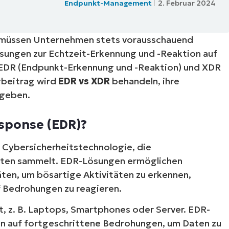
Endpunkt-Management
2. Februar 2024
RODUKTVORSTELLUNG ANSEHEN
VORSTELLUNG ANSEHEN
RODUKTVORSTELLUNG ANSEHEN
PRODUKT-
RODUKTVORSTELLUNG ANSEHEN
 müssen Unternehmen stets vorausschauend
ösungen zur Echtzeit-Erkennung und -Reaktion auf
EDR (Endpunkt-Erkennung und -Reaktion) und XDR
gbeitrag wird
EDR vs XDR
behandeln, ihre
 geben.
esponse (EDR)?
e Cybersicherheitstechnologie, die
aten sammelt. EDR-Lösungen ermöglichen
ten, um bösartige Aktivitäten zu erkennen,
f Bedrohungen zu reagieren.
, z. B. Laptops, Smartphones oder Server. EDR-
en auf fortgeschrittene Bedrohungen, um Daten zu