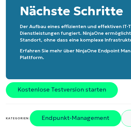
Nächste Schritte
Der Aufbau eines effizienten und effektiven IT-T
Dienstleistungen fungiert. NinjaOne ermöglicht
Standort, ohne dass eine komplexe Infrastruktur
Erfahren Sie mehr über
NinjaOne Endpoint Ma
Plattform
.
Kostenlose Testversion starten
Endpunkt-Management
KATEGORIEN: