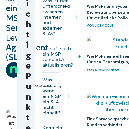
Was ist der
i
ist
Unterschied
ein
Wie MSPs und System
zwischen
c
Review zur Überprüf
ein
MSP
internen
für verlässliche Roll
SLA?
h
und
Service
VON
JOEY COLE
externen
t
SLAs?
Wichtige
Level
i
Metriken
Agreement
Wie oft sollte
zur
g
ein MSP
(SLA)?
Wie MSPs eine effiz
seine SLA
Messung
für den Genehmigun
e
aktualisieren?
von
des SLA-
VON
STELA PANESA
Team
P
Erfolgs
Ninja
Was
u
passiert,
|
übersetzt
Warum sind
wenn
von
n
ein MSP
Sila
SLAs für MSPs
ein SLA
k
Willsch
nicht
und
einhält?
Systemhäuser
t
Eine Sprache spreche
wichtig?
Kunden verbindet
e
Kann ein