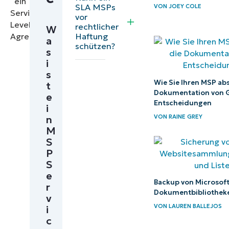
SLA MSPs
VON
JOEY COLE
Bewährte
vor
rechtlicher
W
Verfahren zur
Haftung
a
Aufrechterhaltung
schützen?
s
eines hohen
i
s
Serviceniveaus
Wie Sie Ihren MSP ab
t
Dokumentation von 
e
Das perfekte
Entscheidungen
i
IT-
VON
RAINE GREY
n
Management-
M
S
Tool für SLAs
P
finden
S
e
Backup von Microsof
r
Dokumentbibliotheke
v
VON
LAUREN BALLEJOS
i
c