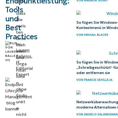
Endpunktleistung:
dara
VON
ANDREW GONO
und präzise
n,
Tools
Performance-
dass
und
Einblicke zu
die
So fügen Sie Windows-
Best
meis
erhalten.
Kontextmenü in Window
ten
Practices
VON
MIKHAIL BLACER
Was ist Endpunkt-
Unte
by
Leistungsüberwachung?
rneh
Lauren
men
5 Vorteile der
Ballejos
,
und
Leistungsüberwachung
IT
So fügen Sie in Windo
Orga
„Schreibgeschützt“ fü
Editorial
von Endpunkten
nisat
oder entfernen sie
Expert
ione
Wie wählt man
VON
FRANCIS SEVILLEJA
n
eine Lösung zur
ohne
Überwachung der
Endp
unkt
Endpunktleistung
Netzwerküberwachung
moderne Alternativen 
e
aus?
nicht
VON
ANGELO SALANDANAN