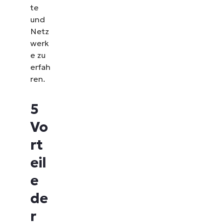
te
und
Netz
werk
e zu
erfah
ren.
5
Vo
rt
eil
e
de
r