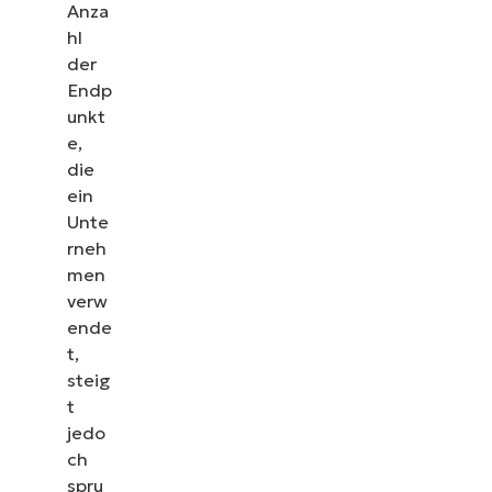
Anza
hl
der
Endp
unkt
e,
die
ein
Unte
rneh
men
verw
ende
t,
steig
t
jedo
ch
spru