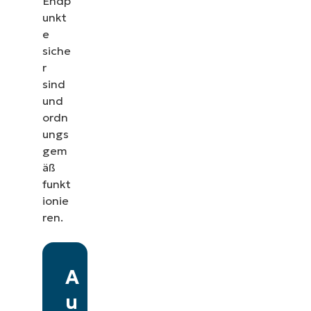
Endp
unkt
e
siche
r
sind
und
ordn
ungs
gem
äß
funkt
ionie
ren.
A
u