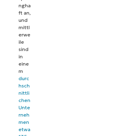
ngha
ft an,
und
mittl
erwe
ile
sind
in
eine
m
durc
hsch
nittli
chen
Unte
rneh
men
etwa