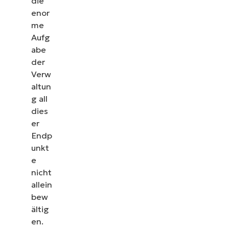
die
enor
me
Aufg
abe
der
Verw
altun
g all
dies
er
Endp
unkt
e
nicht
allein
bew
ältig
en.