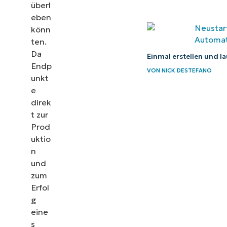
Die besten
überl
eben
Unified-
könn
Endpoint-
ten.
Management-
Da
Einmal erstellen und l
Tools für IT-
Endp
VON
NICK DESTEFANO
Teams
unkt
e
Wie überwacht
direk
man die
t zur
Endpunktleistung
Prod
uktio
in NinjaOne
n
5 bewährte
und
Verfahren für eine
zum
erfolgreiche
Erfol
g
Überwachung der
eine
Endpunktleistung
s