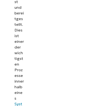
st
und
berei
tges
tellt.
Sehen Sie NinjaOne in
Dies
ist
Sehen Sie sich unsere On-Demand-Demos an und 
einer
NinjaOne IT-Aufgaben wie Endpunkt-Managemen
der
Ticketing und mehr vereinfach
wich
tigst
Demos ansehen
en
Proz
esse
inner
halb
eine
s
Syst