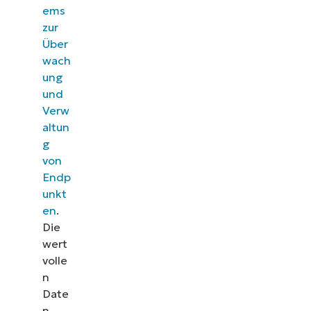
ems
zur
Über
wach
ung
und
Verw
altun
g
von
Endp
unkt
en
.
Die
wert
volle
n
Date
n,