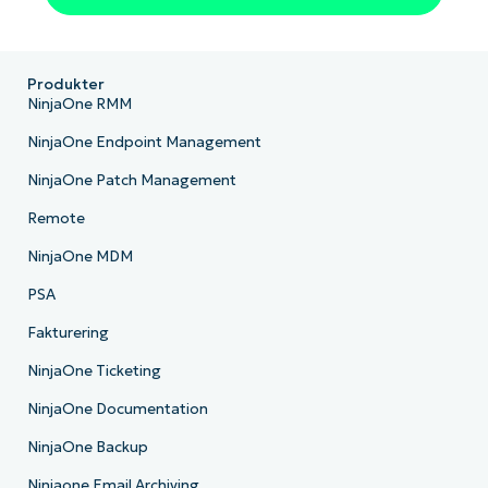
Produkter
NinjaOne RMM
NinjaOne Endpoint Management
NinjaOne Patch Management
Remote
NinjaOne MDM
PSA
Fakturering
NinjaOne Ticketing
NinjaOne Documentation
NinjaOne Backup
Ninjaone Email Archiving