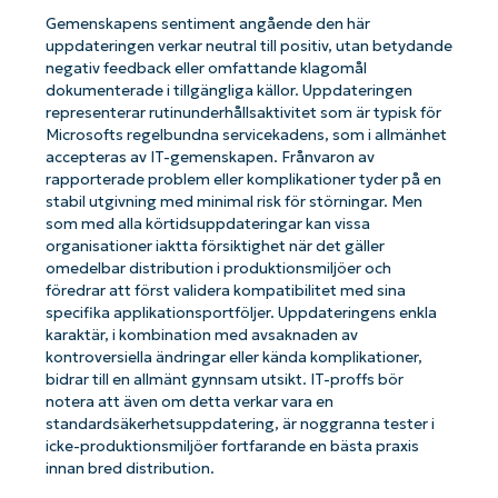
Gemenskapens sentiment angående den här
uppdateringen verkar neutral till positiv, utan betydande
negativ feedback eller omfattande klagomål
dokumenterade i tillgängliga källor. Uppdateringen
representerar rutinunderhållsaktivitet som är typisk för
Microsofts regelbundna servicekadens, som i allmänhet
accepteras av IT-gemenskapen. Frånvaron av
rapporterade problem eller komplikationer tyder på en
stabil utgivning med minimal risk för störningar. Men
som med alla körtidsuppdateringar kan vissa
organisationer iaktta försiktighet när det gäller
omedelbar distribution i produktionsmiljöer och
föredrar att först validera kompatibilitet med sina
specifika applikationsportföljer. Uppdateringens enkla
karaktär, i kombination med avsaknaden av
kontroversiella ändringar eller kända komplikationer,
bidrar till en allmänt gynnsam utsikt. IT-proffs bör
notera att även om detta verkar vara en
standardsäkerhetsuppdatering, är noggranna tester i
icke-produktionsmiljöer fortfarande en bästa praxis
innan bred distribution.