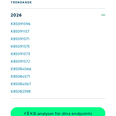
name*
TRENDANDE
2026
KB5091596
KB5091157
KB5091571
KB5091575
KB5091573
KB5091572
KB5084066
KB5084071
KB5084067
KB5082398
Få KB-analyser för dina endpoints