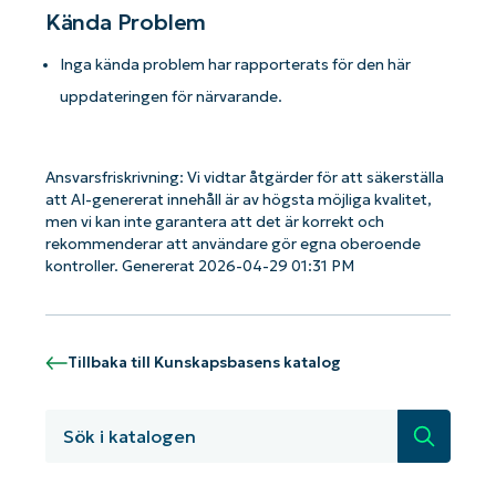
Kända Problem
Inga kända problem har rapporterats för den här
uppdateringen för närvarande.
Kom igång med NinjaOne AI-drivna
Ansvarsfriskrivning: Vi vidtar åtgärder för att säkerställa
KB-analyser!
att AI-genererat innehåll är av högsta möjliga kvalitet,
First
men vi kan inte garantera att det är korrekt och
and
rekommenderar att användare gör egna oberoende
last
name*
kontroller. Genererat 2026-04-29 01:31 PM
Business
email*
Phone
Tillbaka till Kunskapsbasens katalog
number*
Country
Sök
Company