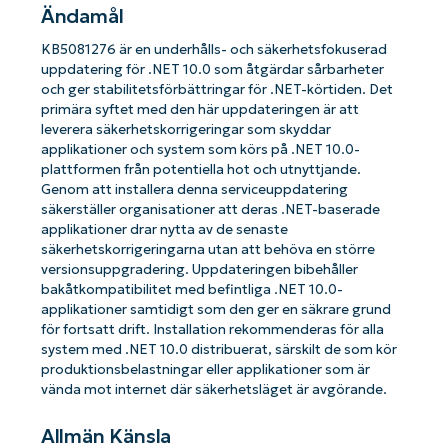
Ändamål
KB5081276 är en underhålls- och säkerhetsfokuserad
uppdatering för .NET 10.0 som åtgärdar sårbarheter
och ger stabilitetsförbättringar för .NET-körtiden. Det
primära syftet med den här uppdateringen är att
leverera säkerhetskorrigeringar som skyddar
applikationer och system som körs på .NET 10.0-
plattformen från potentiella hot och utnyttjande.
Genom att installera denna serviceuppdatering
säkerställer organisationer att deras .NET-baserade
applikationer drar nytta av de senaste
säkerhetskorrigeringarna utan att behöva en större
versionsuppgradering. Uppdateringen bibehåller
bakåtkompatibilitet med befintliga .NET 10.0-
applikationer samtidigt som den ger en säkrare grund
för fortsatt drift. Installation rekommenderas för alla
system med .NET 10.0 distribuerat, särskilt de som kör
produktionsbelastningar eller applikationer som är
vända mot internet där säkerhetsläget är avgörande.
Allmän Känsla