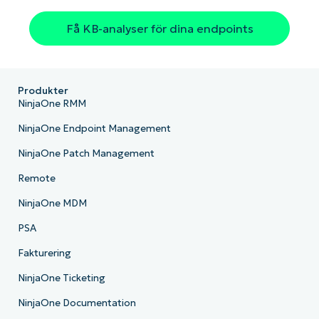
Få KB-analyser för dina endpoints
Produkter
NinjaOne RMM
NinjaOne Endpoint Management
NinjaOne Patch Management
Remote
NinjaOne MDM
PSA
Fakturering
NinjaOne Ticketing
NinjaOne Documentation