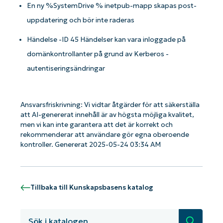
En ny %SystemDrive % inetpub-mapp skapas post-
uppdatering och bör inte raderas
Händelse -ID 45 Händelser kan vara inloggade på
domänkontrollanter på grund av Kerberos -
autentiseringsändringar
Ansvarsfriskrivning: Vi vidtar åtgärder för att säkerställa
att AI-genererat innehåll är av högsta möjliga kvalitet,
men vi kan inte garantera att det är korrekt och
rekommenderar att användare gör egna oberoende
kontroller. Genererat 2025-05-24 03:34 AM
Tillbaka till Kunskapsbasens katalog
Kom igång med NinjaOne AI-drivna
KB-analyser!
Sök
First