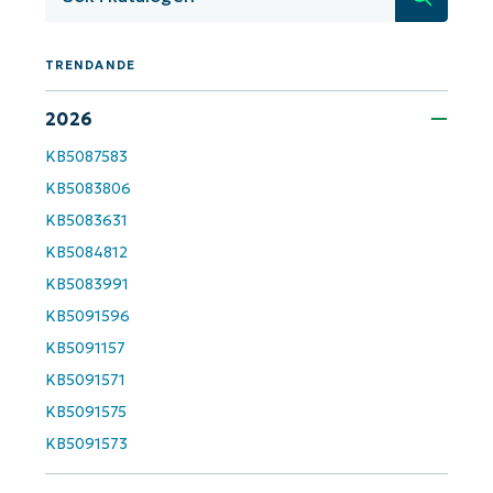
and
last
name*
Business
TRENDANDE
email*
2026
Phone
number*
KB5087583
KB5083806
Country
KB5083631
KB5084812
Company
name*
KB5083991
KB5091596
KB5091157
KB5091571
KB5091575
KB5091573