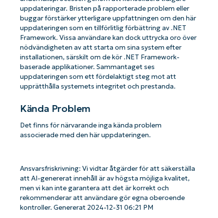
uppdateringar. Bristen på rapporterade problem eller
buggar förstärker ytterligare uppfattningen om den här
uppdateringen som en tillförlitlig förbättring av .NET
Framework. Vissa användare kan dock uttrycka oro över
nödvändigheten av att starta om sina system efter
installationen, särskilt om de kör .NET Framework-
baserade applikationer. Sammantaget ses
uppdateringen som ett fördelaktigt steg mot att
upprätthålla systemets integritet och prestanda.
Kända Problem
Det finns för närvarande inga kända problem
associerade med den här uppdateringen.
Ansvarsfriskrivning: Vi vidtar åtgärder för att säkerställa
att AI-genererat innehåll är av högsta möjliga kvalitet,
men vi kan inte garantera att det är korrekt och
rekommenderar att användare gör egna oberoende
kontroller. Genererat 2024-12-31 06:21 PM
Kom igång med NinjaOne AI-drivna