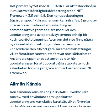
Det primära syftet med KB5048160 är att tillhandahålla
kumulativa tillförlitlighetsförbättringar för .NET
Framework 3.5 och 4.8. Den här uppdateringen
åtgärdar specifikt krascher som kan inträffa på grund av
interaktioner mellan intern avbildning av
sammansättningar med flera moduler och
uppdateringarna av operativsystemets princip för
kodintegritetstvingning. Även om det inte finns några
nya säkerhetsförbättringar i den här versionen,
konsoliderar den alla tidigare säkerhetsförbättringar,
vilket förstärker ramverkets försvar mot sårbarheter.
Användare uppmanas att använda den här
uppdateringen för att upprätthålla stabiliteten och
säkerheten för sina program som är beroende av .NET
Framework.
Allmän Känsla
Den allmänna känslan kring KB5048160 verkar vara
positiv, med användare som uppskattar
uppdateringens kumulativa karaktär, vilket förenklar
underhållsprocessen genom att konsolidera tidigare