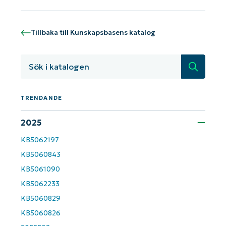
KB-analyser!
First
and
last
name*
Tillbaka till Kunskapsbasens katalog
Business
email*
Sök
Phone
number*
TRENDANDE
2025
Country
KB5062197
Company
KB5060843
name*
KB5061090
KB5062233
KB5060829
KB5060826