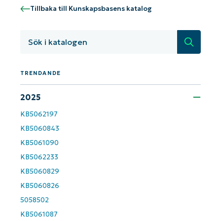
First
and
Tillbaka till Kunskapsbasens katalog
last
name*
Business
Sök
email*
TRENDANDE
Phone
number*
2025
Country
KB5062197
KB5060843
Company
KB5061090
name*
KB5062233
KB5060829
KB5060826
5058502
KB5061087