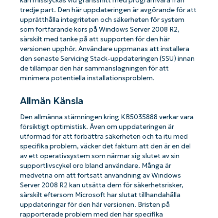
kan misslyckas vid gränssnitt med programvara från
tredje part. Den här uppdateringen är avgörande för att
upprätthålla integriteten och säkerheten för system
som fortfarande körs på Windows Server 2008 R2,
särskilt med tanke på att supporten för den här
versionen upphör. Användare uppmanas att installera
den senaste Servicing Stack-uppdateringen (SSU) innan
de tillämpar den här sammanslagningen för att
minimera potentiella installationsproblem.
Allmän Känsla
Den allmänna stämningen kring KB5035888 verkar vara
försiktigt optimistisk. Även om uppdateringen är
utformad för att förbättra säkerheten och ta itu med
specifika problem, väcker det faktum att den är en del
av ett operativsystem som närmar sig slutet av sin
supportlivscykel oro bland användare. Många är
medvetna om att fortsatt användning av Windows
Server 2008 R2 kan utsätta dem för säkerhetsrisker,
särskilt eftersom Microsoft har slutat tillhandahålla
uppdateringar för den här versionen. Bristen på
rapporterade problem med den här specifika