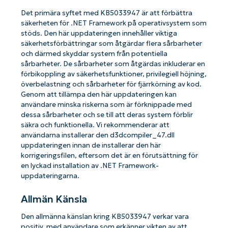
Det primära syftet med KB5033947 är att förbättra
säkerheten för .NET Framework på operativsystem som
stöds. Den här uppdateringen innehåller viktiga
säkerhetsförbättringar som åtgärdar flera sårbarheter
och därmed skyddar system från potentiella
sårbarheter. De sårbarheter som åtgärdas inkluderar en
förbikoppling av säkerhetsfunktioner, privilegiell höjning,
överbelastning och sårbarheter för fjärrkörning av kod.
Genom att tillämpa den här uppdateringen kan
användare minska riskerna som är förknippade med
dessa sårbarheter och se till att deras system förblir
säkra och funktionella. Vi rekommenderar att
användarna installerar den d3dcompiler_47.dll
uppdateringen innan de installerar den här
korrigeringsfilen, eftersom det är en förutsättning för
en lyckad installation av .NET Framework-
uppdateringarna.
Allmän Känsla
Den allmänna känslan kring KB5033947 verkar vara
positiv, med användare som erkänner vikten av att