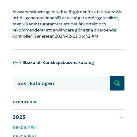
Ansvarsfriskrivning: Vi vidtar åtgärder för att säkerställa
Kom igång med NinjaOne AI-drivna
att AI-genererat innehåll är av högsta möjliga kvalitet,
KB-analyser!
men vi kan inte garantera att det är korrekt och
rekommenderar att användare gör egna oberoende
First
and
kontroller. Genererat 2024-12-22 06:42 AM
last
name*
Business
email*
Tillbaka till Kunskapsbasens katalog
Phone
number*
Sök
Country
TRENDANDE
Company
2025
name*
KB5062197
KB5060843