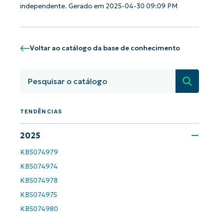
independente. Gerado em 2025-04-30 09:09 PM
Comece a usar as análises de KB
orientadas por IA do NinjaOne!
Voltar ao catálogo da base de conhecimento
First
and
last
name*
Pesquisa
Business
email*
Phone
TENDÊNCIAS
number*
2025
País
KB5074979
KB5074974
Company
name*
KB5074978
KB5074975
KB5074980