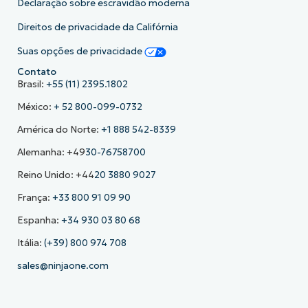
Declaração sobre escravidão moderna
Direitos de privacidade da Califórnia
Suas opções de privacidade
Contato
Brasil:
+55 (11) 2395.1802
México:
+ 52 800-099-0732
América do Norte:
+1 888 542-8339
Alemanha: +49
30-76758700
Reino Unido: +44
20 3880 9027
França:
+33 800 91 09 90
Espanha:
+34 930 03 80 68
Itália:
(+39) 800 974 708
sales@ninjaone.com