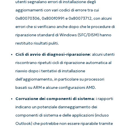
utenti segnalano errori di installazione degli
aggiornamenti con vari codici di errore tra cui
Iniziate con le analisi KB guidate
0x80070306, 0x800f0991 e 0x80073712, con alcuni
dall'AI di NinjaOne!
errori che si verificano anche dopo che le procedure di
Non è richiesta alcuna carta di credito e si ha
riparazione standard di Windows (SFC/DISM) hanno
accesso completo a tutte le funzionalità.
restituito risultati puliti.
First
and
last
Cicli di avvio di diagnosi-riparazione
: alcuni utenti
name*
Business
riscontrano ripetuti cicli di riparazione automatica al
email*
riavvio dopo i tentativi di installazione
Phone
dell'aggiornamento, in particolare su processori
number*
basati su ARM e alcune configurazioni AMD.
Paese
Corruzione dei componenti di sistema
: i rapporti
indicano un potenziale danneggiamento dei
Company
componenti di sistema e delle applicazioni (incluso
name*
Outlook) che potrebbe non essere riparabile tramite