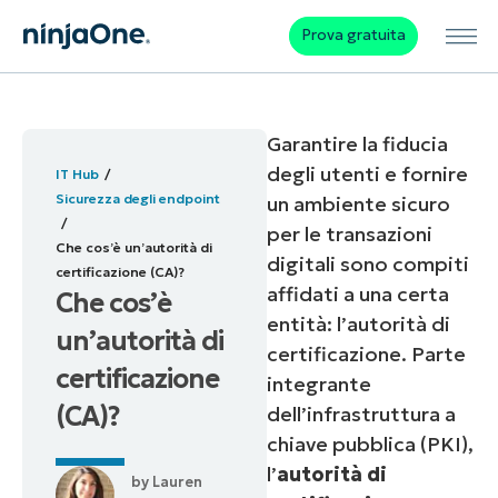
Prova gratuita
Garantire la fiducia
degli utenti e fornire
IT Hub
Sicurezza degli endpoint
un ambiente sicuro
per le transazioni
Che cos’è un’autorità di
digitali sono compiti
certificazione (CA)?
affidati a una certa
Che cos’è
entità: l’autorità di
un’autorità di
certificazione. Parte
certificazione
integrante
(CA)?
dell’infrastruttura a
chiave pubblica (PKI),
l’
autorità di
by
Lauren