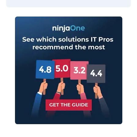
Inizia la tua prova di 14 giorni
Nessuna carta di credito richiesta, accesso
completo a tutte le funzionalità
First
and
last
name*