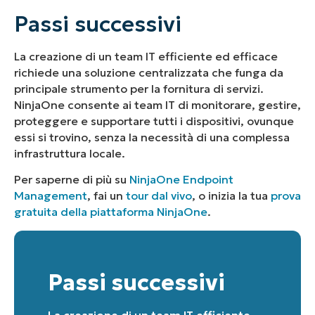
Business
email*
Passi successivi
Phone
La creazione di un team IT efficiente ed efficace
number*
richiede una soluzione centralizzata che funga da
principale strumento per la fornitura di servizi.
Paese
NinjaOne consente ai team IT di monitorare, gestire,
proteggere e supportare tutti i dispositivi, ovunque
Company
essi si trovino, senza la necessità di una complessa
name*
infrastruttura locale.
Per saperne di più su
NinjaOne Endpoint
Management
, fai un
tour dal vivo
, o inizia la tua
prova
gratuita della piattaforma NinjaOne
.
Passi successivi
La creazione di un team IT efficiente