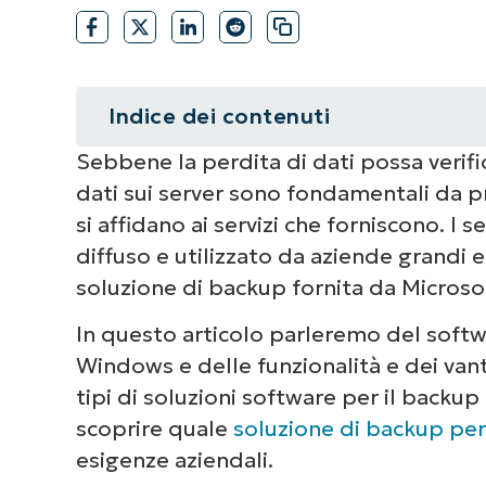
Indice dei contenuti
Sebbene la perdita di dati possa verifica
Riepilogo
dati sui server sono fondamentali da p
Che cos’è Windows server backup
si affidano ai servizi che forniscono. I
diffuso e utilizzato da aziende grandi e
Funzionalità di Windows server b
soluzione di backup fornita da Microso
Quali sono i vantaggi di Windows
In questo articolo parleremo del softw
Windows e delle funzionalità e dei vant
Come eseguire il backup di un ser
tipi di soluzioni software per il back
esecuzione
scoprire quale
soluzione di backup pe
esigenze aziendali.