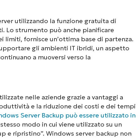
Guarda NinjaOne in
azione
erver utilizzando la funzione gratuita di
ti. Lo strumento può anche pianificare
 limiti, fornisce un’ottima base di partenza.
un’occhiata alle nostre demo on-demand per v
pportare gli ambienti IT ibridi, un aspetto
e NinjaOne semplifica attività IT come la gest
continuano a muoversi verso la
li endpoint, il patching, l’MDM, il ticketing e a
ancora.
Scopri le demo
ilizzate nelle aziende grazie a vantaggi a
duttività e la riduzione dei costi e dei tempi
ndows Server Backup può essere utilizzato in
stesso modo in cui viene utilizzato su un
ckup e ripristino”. Windows server backup non