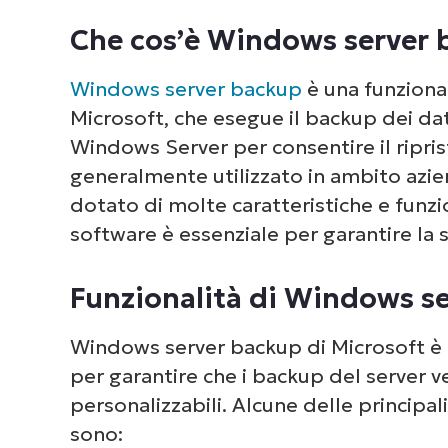
Alternative al software Windows 
Che cos’è Windows server 
Caratteristiche del backup dei s
Windows server backup
è una funzional
Inizia oggi stesso con il backup 
Microsoft, che esegue il backup dei da
Windows Server per consentire il ripri
generalmente utilizzato in ambito azi
dotato di molte caratteristiche e funz
software è essenziale per garantire la s
Funzionalità di Windows s
Windows server backup di Microsoft è 
per garantire che i backup del server 
personalizzabili. Alcune delle principal
sono: