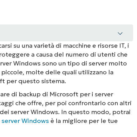
rsi su una varietà di macchine e risorse IT, i
roteggere a causa del numero di utenti che
?
 server Windows sono un tipo di server molto
 piccole, molte delle quali utilizzano la
ackup
ft per questo sistema.
 server backup?
are di backup di Microsoft per i server
aggi che offre, per poi confrontarlo con altri
ver Windows su cui ci sono applicazioni in
up dei server Windows. In questo modo, potrai
r server Windows
è la migliore per le tue