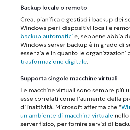
Backup locale o remoto
Crea, pianifica e gestisci i backup dei s
Windows per i dispositivi locali e remo
backup automatici
e, sebbene abbia dei
Dai 
Windows server backup è in grado di su
com
essenziale in quanto le organizzazioni 
deg
trasformazione digitale
.
Supporta singole macchine virtuali
Le macchine virtuali sono sempre più ut
esse correlati come l’aumento della pro
di inattività. Microsoft afferma che “
Wi
un ambiente di macchina virtuale
nello 
server fisico, per fornire servizi di ba