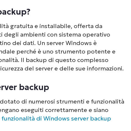
server backup
backup?
erver Windows di NinjaOne
ità gratuita e installabile, offerta da
dei server Windows
ti degli ambienti con sistema operativo
stino dei dati. Un server Windows è
endale perché è uno strumento potente e
ionalità. Il backup di questo complesso
icurezza del server e delle sue informazioni.
erver backup
dotato di numerosi strumenti e funzionalità
vengano eseguiti correttamente e siano
i
funzionalità di Windows server backup