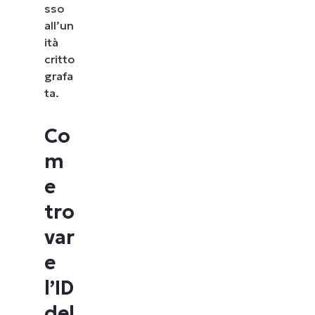
sso
all’un
ità
critto
grafa
ta.
Co
m
e
tro
var
e
l’ID
del