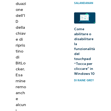
duazi
SALANDANAN
one
dell’I
D
della
Come
chiav
abilitare o
e di
disabilitare
la
ripris
funzionalità
tino
del
di
touchpad
BitLo
“Tocca per
cker.
cliccare” in
Windows 10
Esa
mine
DI
RAINE GREY
remo
anch
e
alcun
i