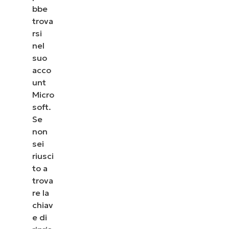
bbe
trova
rsi
nel
suo
acco
unt
Micro
soft.
Se
non
sei
riusci
to a
trova
re la
chiav
e di