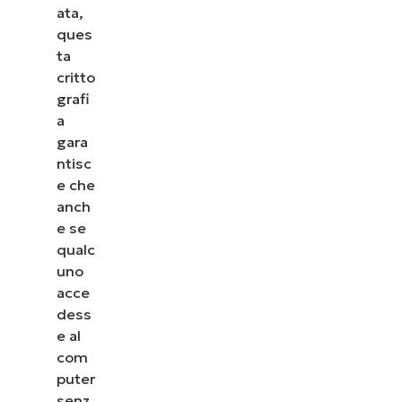
ata,
ques
ta
critto
grafi
a
gara
ntisc
e che
anch
e se
qualc
uno
acce
dess
e al
com
puter
senz