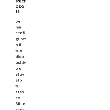
Micr
oso
ft
Se
hai
confi
gurat
o il
tuo
disp
ositiv
o e
attiv
ato
tu
stes
so
BitLo
cker,