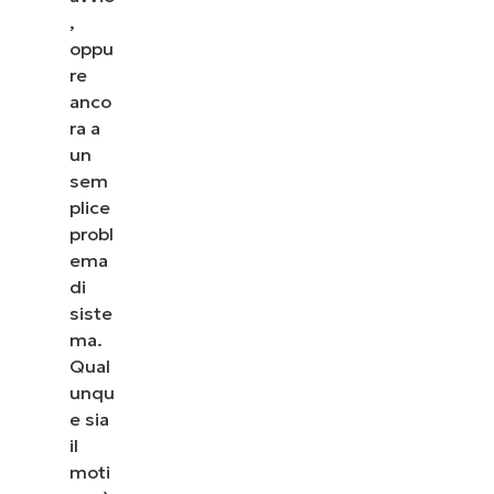
,
oppu
re
anco
ra a
un
sem
plice
probl
ema
di
siste
ma.
Guarda NinjaOne in
Qual
unqu
azione
e sia
il
moti
Dai un’occhiata alle nostre demo on-demand per