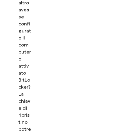
altro
aves
se
confi
gurat
o il
com
puter
o
attiv
ato
BitLo
cker?
La
chiav
e di
ripris
tino
potre