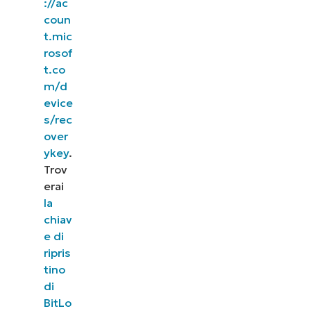
://ac
coun
t.mic
rosof
t.co
m/d
evice
s/rec
over
ykey
.
Trov
erai
la
chiav
e di
ripris
tino
di
BitLo