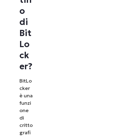
o
di
Bit
Lo
ck
er?
BitLo
cker
è una
funzi
one
di
critto
grafi