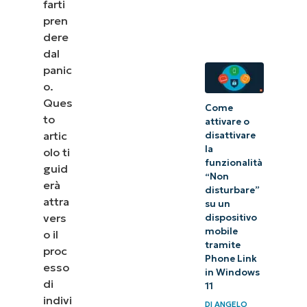
farti
BitLocker
pren
dere
Utilizza
dal
NinjaOne
panic
per
o.
Ques
memorizzare
Come
to
attivare o
gli ID delle
artic
disattivare
chiavi di
la
olo ti
funzionalità
ripristino
guid
“Non
erà
BitLocker
disturbare”
attra
su un
vers
dispositivo
mobile
o il
tramite
proc
Phone Link
esso
in Windows
di
11
indivi
DI
ANGELO