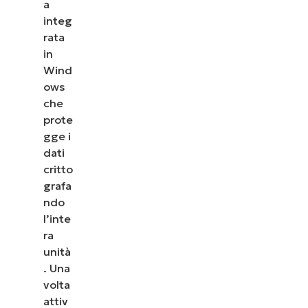
a
integ
rata
in
Wind
ows
che
prote
gge i
dati
critto
grafa
ndo
l’inte
ra
unità
. Una
volta
attiv