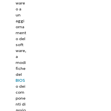
ware
o a
un
aggi
orna
ment
o del
soft
ware,
a
modi
fiche
del
BIOS
o dei
com
pone
nti di
avvio