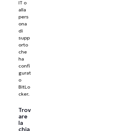
IT o
alla
pers
ona
di
supp
orto
che
ha
confi
gurat
o
BitLo
cker.
Trov
are
la
chia