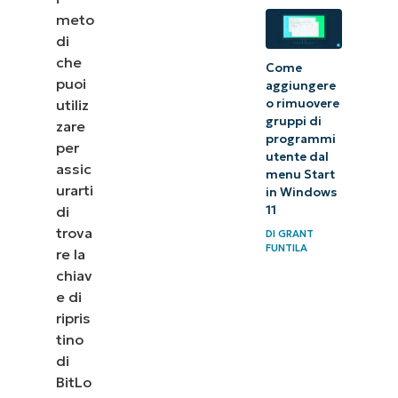
meto
di
che
Come
puoi
aggiungere
utiliz
o rimuovere
gruppi di
zare
programmi
per
utente dal
assic
menu Start
urarti
in Windows
di
11
trova
DI
GRANT
FUNTILA
re la
chiav
e di
ripris
tino
di
BitLo