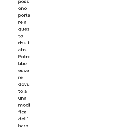
poss
ono
porta
re a
ques
to
risult
ato.
Potre
bbe
esse
re
dovu
to a
una
modi
fica
dell’
hard