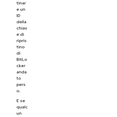
tinar
e un
ID
della
chiav
e di
ripris
tino
di
BitLo
cker
anda
to
pers
o.
E se
qualc
un