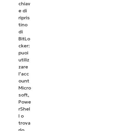
chiav
e di
ripris
tino
di
BitLo
cker:
puoi
utiliz
zare
l’acc
ount
Micro
soft,
Powe
rShel
l o
trova
rlo