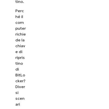
tino.
Perc
hé il
com
puter
richie
de la
chiav
e di
ripris
tino
di
BitLo
cker?
Diver
si
scen
ari