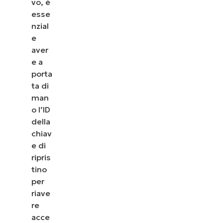
vo, è
vedere come NinjaOne semplifica attività IT come
esse
la gestione degli endpoint, il patching, l’MDM, il
nzial
ticketing e altro ancora.
e
aver
Scopri le demo
e a
porta
ta di
man
o l’ID
della
chiav
e di
ripris
tino
per
riave
re
acce