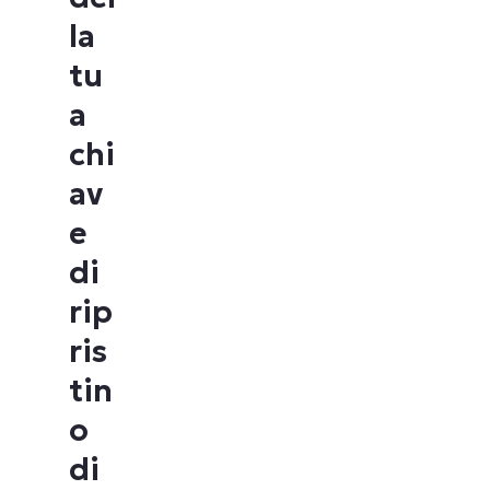
la
tu
a
chi
av
e
di
rip
ris
tin
o
di