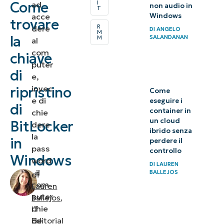
Come
I
ad
non audio in
T
la chiave
acce
Windows
trovare
di
R
dere
DI
ANGELO
M
la
SALANDANAN
M
al
ripristino
com
chiave
di
puter
BitLocker?
di
e,
invec
ripristino
Come
Come
e di
eseguire i
di
trovare
container in
chie
un cloud
BitLocker
l’ID della
dere
ibrido senza
la
tua
in
perdere il
pass
controllo
chiave di
Windows
word
DI
LAUREN
ripristino
, il
BALLEJOS
di
di
com
Lauren
BitLocker
puter
Ballejos
,
chie
IT
Cosa puoi
de
Editorial