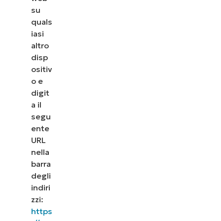
su
quals
iasi
altro
disp
ositiv
o e
digit
a il
segu
ente
URL
nella
barra
degli
indiri
zzi:
https