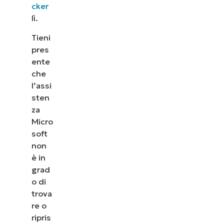
cker
lì.
Tieni
pres
ente
che
l’assi
sten
za
Micro
soft
non
è in
grad
o di
trova
re o
ripris