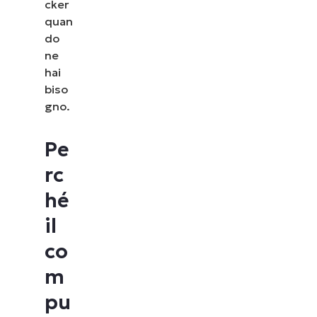
cker
quan
do
ne
hai
biso
gno.
Pe
rc
hé
il
co
m
pu