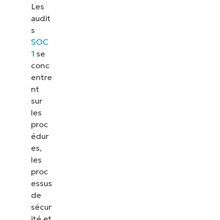
Les
audit
s
SOC
1
se
conc
entre
nt
sur
les
proc
édur
es,
les
proc
essus
de
sécur
ité et