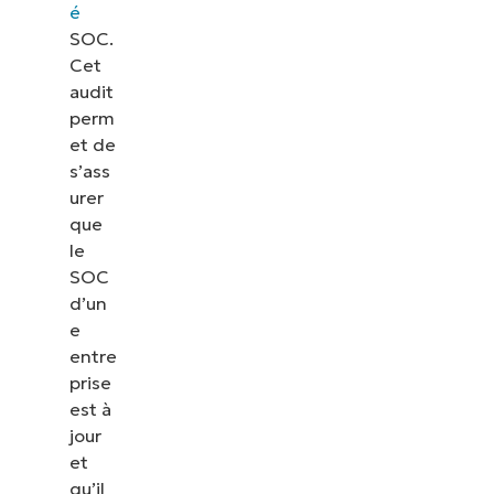
é
SOC.
Cet
audit
perm
et de
s’ass
urer
que
le
SOC
d’un
e
entre
prise
est à
jour
et
qu’il