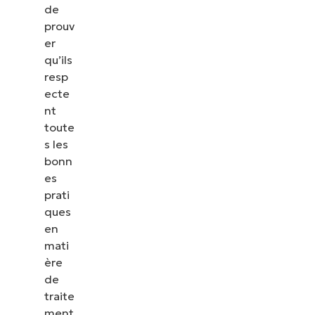
de
prouv
er
qu’ils
resp
ecte
nt
toute
s les
bonn
es
prati
ques
en
mati
ère
de
traite
ment