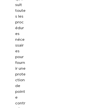
suit
toute
s les
proc
édur
es
néce
ssair
es
pour
fourn
ir une
prote
ction
de
point
e
contr