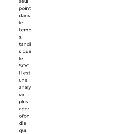
seul
point
dans
le
temp
s,
tandi
s que
le
SOC
II est
une
analy
se
plus
appr
ofon
die
qui