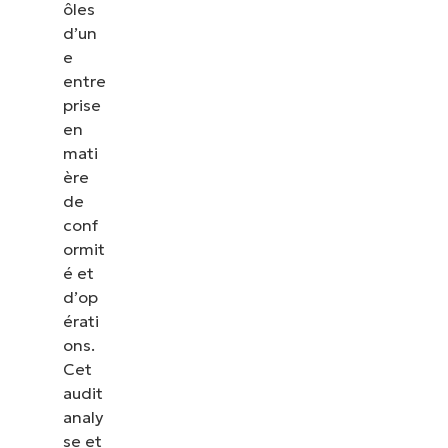
ôles
d’un
e
entre
prise
en
mati
ère
de
conf
ormit
é et
d’op
érati
ons.
Cet
audit
analy
se et