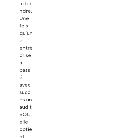
attei
ndre.
Une
fois
qu’un
e
entre
prise
a
pass
é
avec
succ
ès un
audit
SOC,
elle
obtie
nt