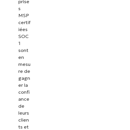
prise
s
MSP
certif
iées
SOC
1
sont
en
mesu
re de
gagn
er la
confi
ance
de
leurs
clien
ts et