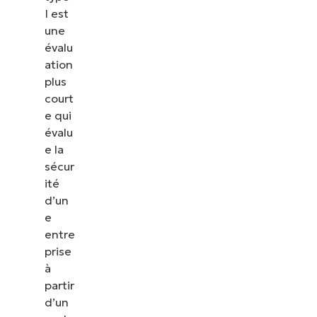
I est
les correctifs, le MDM, la gestion des tickets et
une
bien plus encore.
évalu
ation
Explorer les démos
plus
court
e qui
évalu
e la
sécur
ité
d’un
e
entre
prise
à
partir
d’un