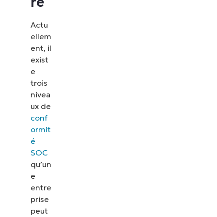
re
Actu
ellem
ent, il
exist
e
trois
nivea
ux de
conf
ormit
é
SOC
qu’un
e
entre
prise
peut