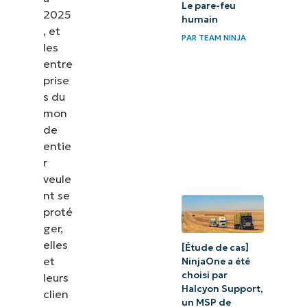
Le pare-feu
2025
humain
, et
PAR
TEAM NINJA
les
entre
prise
s du
mon
de
entie
r
veule
nt se
proté
ger,
elles
[Étude de cas]
et
NinjaOne a été
choisi par
leurs
Halcyon Support,
clien
un MSP de