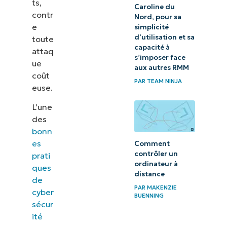
ts,
Caroline du
contr
Nord, pour sa
e
simplicité
d’utilisation et sa
toute
capacité à
attaq
s’imposer face
ue
aux autres RMM
coût
PAR
TEAM NINJA
euse.
L’une
des
bonn
es
Comment
contrôler un
prati
ordinateur à
ques
distance
de
PAR
MAKENZIE
cyber
BUENNING
sécur
ité