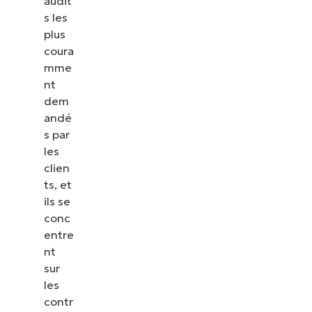
audit
s les
plus
coura
mme
nt
dem
andé
s par
les
clien
ts, et
ils se
conc
entre
nt
sur
les
contr