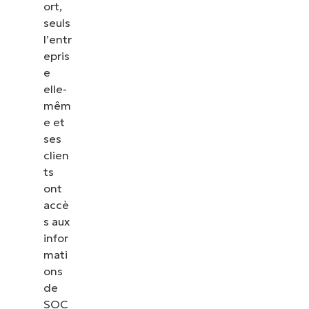
ort,
seuls
l’entr
epris
e
elle-
mêm
e et
ses
clien
ts
ont
accè
s aux
infor
mati
ons
de
SOC