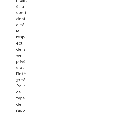
nibilit
é, la
confi
denti
alité,
le
resp
ect
de la
vie
privé
e et
l’inté
grité.
Pour
ce
type
de
rapp