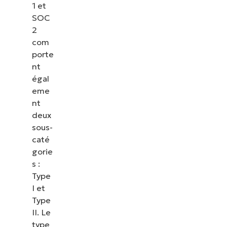
1 et
SOC
2
com
porte
nt
égal
eme
nt
deux
sous-
caté
gorie
s :
Voir NinjaOne en action
Type
I et
Type
Parcourez nos démonstrations à la demande pour
II. Le
découvrir comment NinjaOne simplifie les tâches
type
informatiques telles que la gestion des terminaux,