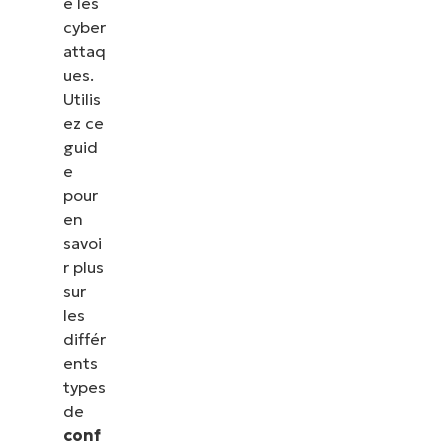
e les
cyber
attaq
ues.
Utilis
ez ce
guid
e
pour
en
savoi
r plus
sur
les
différ
ents
types
de
conf