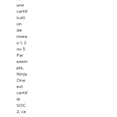
une
certif
icati
on
de
nivea
u 1, 2
ou 3.
Par
exem
ple,
Ninja
One
est
certif
ié
SOC
2, ce