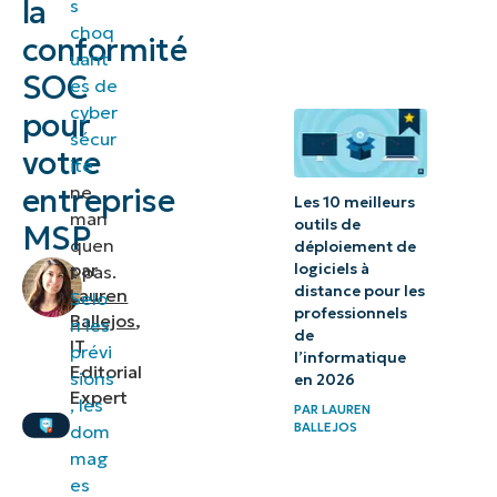
la
s
niveau de
choq
conformité
uant
SOC votre
SOC
es de
entreprise
cyber
pour
MSP a-t-
sécur
votre
elle
ité
ne
besoin ?
entreprise
Les 10 meilleurs
man
outils de
MSP
L’importance
quen
déploiement de
par
logiciels à
t pas.
de la
distance pour les
Lauren
Selo
conformité
professionnels
Ballejos
,
n les
de
SOC pour les
IT
prévi
l’informatique
MSP
Editorial
sions
en 2026
Expert
, les
PAR
LAUREN
3
BALLEJOS
dom
questions
mag
es
à se