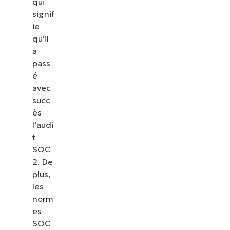
qui
signif
ie
qu’il
a
pass
é
avec
succ
ès
l’audi
t
SOC
2. De
plus,
les
norm
es
SOC