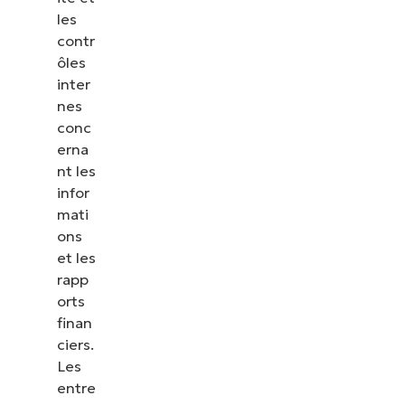
les
contr
ôles
inter
nes
conc
erna
nt les
infor
mati
ons
et les
rapp
orts
finan
ciers.
Les
entre