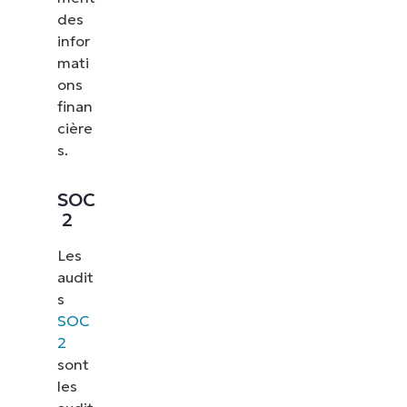
des
infor
mati
ons
finan
cière
s.
SOC
2
Les
audit
s
SOC
2
sont
les