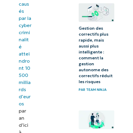
caus
poser
és
avant le
par la
prochain
cyber
Gestion des
audit
crimi
correctifs plus
nalit
SOC
rapide, mais
é
aussi plus
intelligente :
Découvrez
attei
comment la
ndro
comment
gestion
nt 10
autonome des
NinjaOne
500
correctifs réduit
assure la
millia
les risques
sécurité
rds
PAR
TEAM NINJA
d’eur
de vos
os
données
par
an
d’ici
à