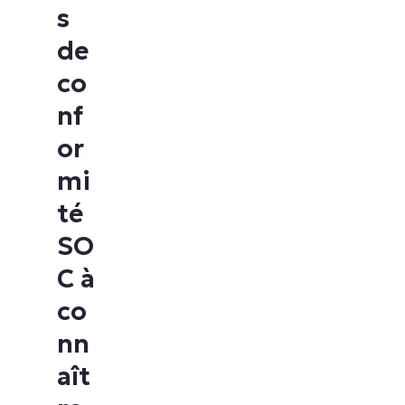
s
de
co
nf
or
mi
té
SO
C à
co
nn
aît