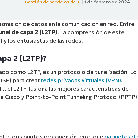
Gestión de servicios de TI
1 de febrero de 2024
A UNA DEMO
DEMO
A UNA DEMO
RUTA DEL PRODUCTO
A UNA DEMO
smisión de datos en la comunicación en red. Entre
únel de capa 2 (L2TP)
. La comprensión de este
I y los entusiastas de las redes.
apa 2 (L2TP)?
ado como L2TP, es un protocolo de tunelización. Lo
(ISP) para crear
redes privadas virtuales (VPN)
.
, el L2TP fusiona las mejores características de
e Cisco y Point-to-Point Tunneling Protocol (PPTP)
ntre dos puntos de conexión, en el que
paquetes d