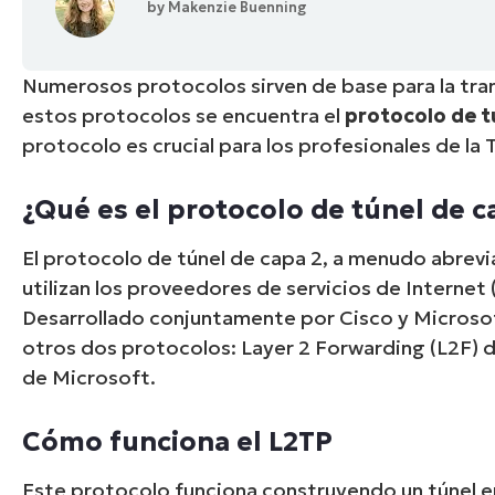
by
Makenzie Buenning
CONTACTO DE VENTAS
MIR
CONTACTO DE VENTAS
CONTACTO DE VENTAS
MIRA UNA 
MIR
CONTACTO DE VENTAS
MIR
PLATAFORMA
Numerosos protocolos sirven de base para la tran
estos protocolos se encuentra el
protocolo de t
protocolo es crucial para los profesionales de la T
¿Qué es el protocolo de túnel de c
El protocolo de túnel de capa 2, a menudo abrevi
utilizan los proveedores de servicios de Internet 
Desarrollado conjuntamente por Cisco y Microsoft
otros dos protocolos: Layer 2 Forwarding (L2F) d
de Microsoft.
Cómo funciona el L2TP
Este protocolo funciona construyendo un túnel e