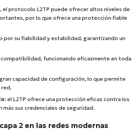
c, el protocolo L2TP puede ofrecer altos niveles de
ortantes, por lo que ofrece una protección fiable
o por su fiabilidad y estabilidad, garantizando un
a compatibilidad, funcionando eficazmente en toda
Start your 14-day trial
 gran capacidad de configuración, lo que permite
No credit card required, full access to all features
 red.
First
and
last
io
: el L2TP ofrece una protección eficaz contra los
name*
Business
n más sus credenciales de seguridad.
email*
 capa 2 en las redes modernas
Phone
number*