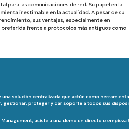
al para las comunicaciones de red. Su papel en la
País
mienta inestimable en la actualidad. A pesar de su
 rendimiento, sus ventajas, especialmente en
ón preferida frente a protocolos más antiguos como
Company
name*
re una solución centralizada que actúe como herramienta 
r, gestionar, proteger y dar soporte a todos sus dispos
t Management
, asiste a una
demo en directo
o
empieza t