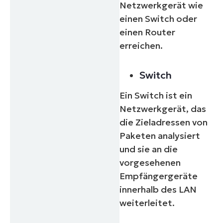
Netzwerkgerät wie
einen Switch oder
einen Router
erreichen.
Switch
Ein Switch ist ein
Netzwerkgerät, das
Starten Sie Ihre 14-tägige
die Zieladressen von
Testversion
Paketen analysiert
Keine Kreditkarte erforderlich, voller Zugriff auf
und sie an die
alle Funktionen
vorgesehenen
First
and
Empfängergeräte
last
name*
innerhalb des LAN
Business
email*
weiterleitet.