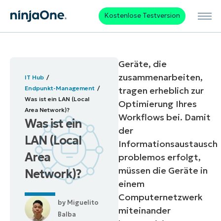
Kostenlose Testversion
Geräte, die
zusammenarbeiten,
IT Hub
Endpunkt-Management
tragen erheblich zur
Was ist ein LAN (Local
Optimierung Ihres
Area Network)?
Workflows bei. Damit
Was ist ein
der
LAN (Local
Informationsaustausch
Area
problemos erfolgt,
müssen die Geräte in
Network)?
einem
Computernetzwerk
by
Miguelito
miteinander
Balba