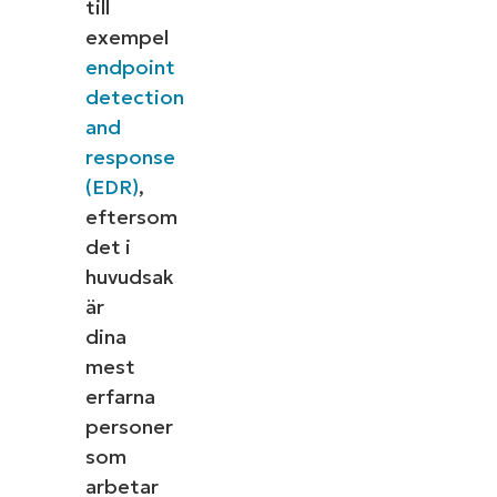
till
exempel
endpoint
detection
and
response
(EDR)
,
eftersom
det i
huvudsak
är
dina
mest
erfarna
personer
som
arbetar