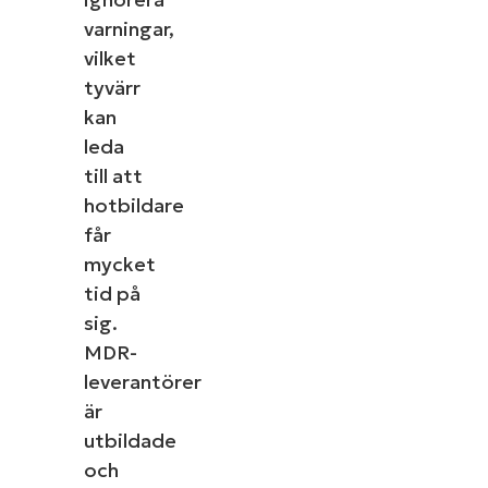
varningar,
vilket
tyvärr
kan
leda
till att
hotbildare
får
mycket
tid på
sig.
MDR-
leverantörer
är
utbildade
och