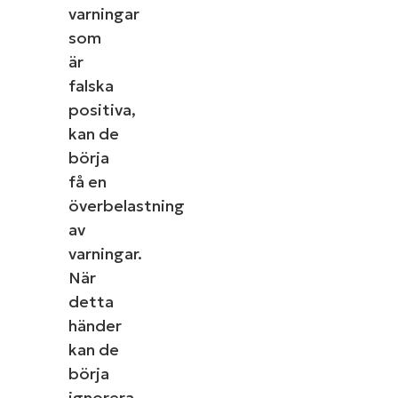
varningar
som
är
falska
positiva,
kan de
börja
få en
överbelastning
av
varningar.
När
detta
händer
kan de
börja
ignorera