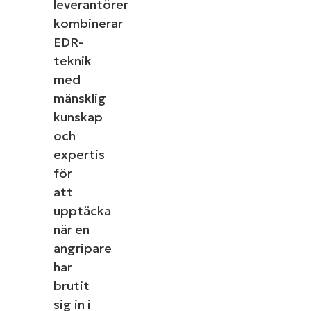
leverantörer
kombinerar
EDR-
teknik
med
mänsklig
kunskap
och
expertis
för
att
upptäcka
när en
angripare
har
brutit
sig in i