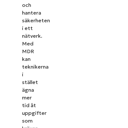
och
hantera
säkerheten
i ett
nätverk.
Med
MDR
kan
teknikerna
i
stället
ägna
mer
tid åt
uppgifter
som