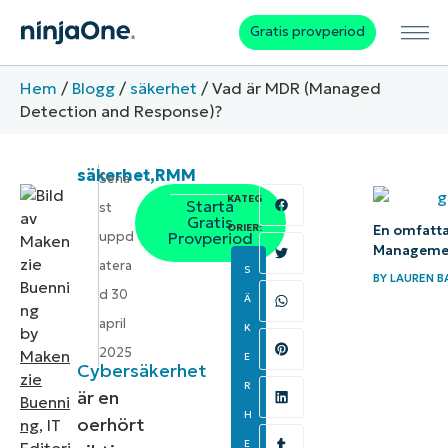
Gratis provperiod
Hem
/
Blogg
/
säkerhet
/
Vad är MDR (Managed
Detection and Response)?
säkerhet
,
RMM
Sena
KATEG
Starta
st
Gratis
ORIER:
En omfatta
uppd
Provperiod
Manageme
atera
S
BY
LAUREN B
d
30
Ä
april
K
by
2025
Maken
E
Cybersäkerhet
zie
R
är en
Buenni
H
oerhört
ng
, IT
E