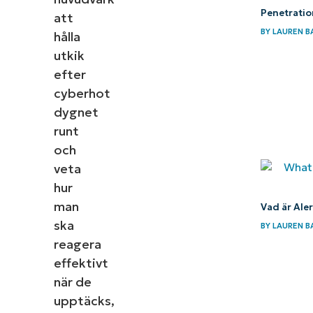
Penetratio
att
BY
LAUREN B
hålla
utkik
efter
cyberhot
dygnet
runt
och
veta
hur
man
Vad är Ale
ska
BY
LAUREN B
reagera
effektivt
när de
upptäcks,