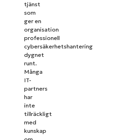
tjänst
som
ger en
organisation
professionell
cybersäkerhetshantering
dygnet
runt.
Många
IT-
partners
har
inte
tillräckligt
med
kunskap
om