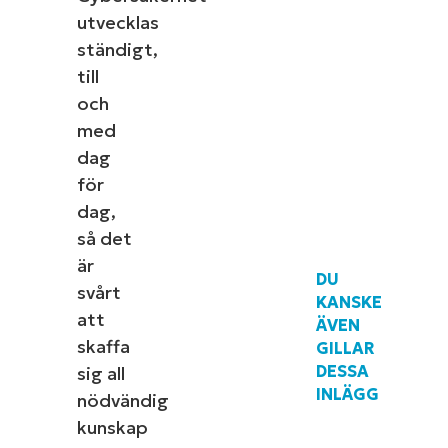
name*
Business
utvecklas
email*
ständigt,
till
Phone
number*
och
med
Country
dag
för
Company
dag,
name*
så det
är
DU
svårt
KANSKE
att
Se NinjaOne in 
ÄVEN
skaffa
GILLAR
DESSA
sig all
Bläddra bland våra on-demand-demonstrationer för a
INLÄGG
nödvändig
uppgifter som hantering av enheter, patchning, MDM
kunskap