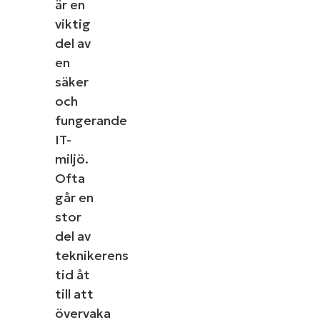
är en
viktig
del av
en
säker
och
fungerande
IT-
miljö.
Ofta
går en
stor
del av
teknikerens
tid åt
till att
övervaka