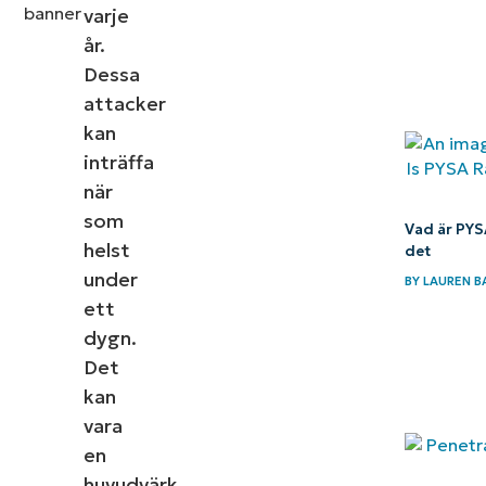
varje
år.
Dessa
attacker
kan
inträffa
när
som
Vad är PY
helst
det
under
BY
LAUREN B
ett
dygn.
Det
kan
vara
en
huvudvärk