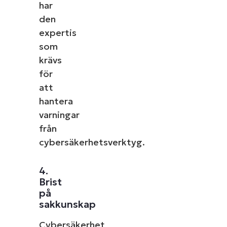
har
den
expertis
som
krävs
för
att
hantera
varningar
från
cybersäkerhetsverktyg.
Starta en gratis provperiod med den 
4.
Brist
IT Management enli
på
Det behövs inget kreditkort, full åtkomst
sakkunskap
First
and
last
Cybersäkerhet