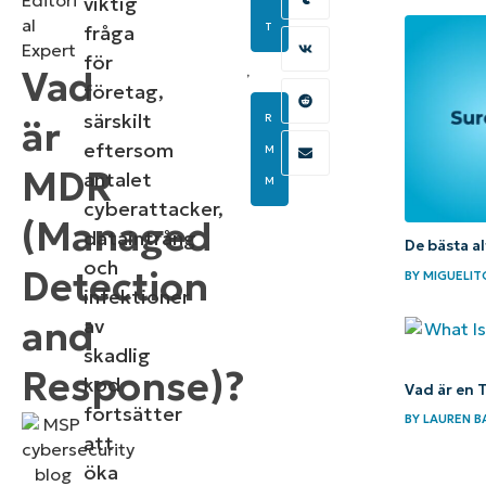
Editori
viktig
al
T
fråga
Expert
för
Vad
,
företag,
särskilt
R
är
eftersom
M
MDR
antalet
M
cyberattacker,
(Managed
dataintrång
De bästa a
och
Detection
BY
MIGUELIT
infektioner
and
av
skadlig
Response)?
kod
Vad är en 
fortsätter
BY
LAUREN B
att
öka