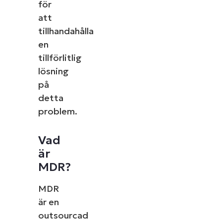
för
att
tillhandahålla
en
tillförlitlig
lösning
på
detta
problem.
Vad
är
MDR?
MDR
är en
outsourcad