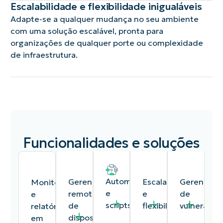
Escalabilidade e flexibilidade inigualáveis
Adapte-se a qualquer mudança no seu ambiente
com uma solução escalável, pronta para
organizações de qualquer porte ou complexidade
de infraestrutura.
Funcionalidades e soluções
Automação
Escalabilidade
Gerenciamento
Gerenciam
Monitoramento
e
e
remoto
de
e
scripts
flexibilidade
de
vulnerabil
relatórios
dispositivos
em