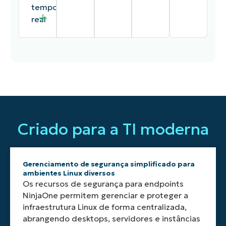
tempo
real
Simplifique
Aproveite
NinjaOne
Visibilidade
Insights
as
recursos
é
inigualável
instantâneos
operações
avançados
perfeitamente
do
sobre
Criado para a TI moderna
de
de
dimensionável
status
a
TI
automação
para
dos
integridade
com
para
atender
patches
e a
implantação
simplificar
a
nos
postura
Gerenciamento de segurança simplificado para
e
tarefas
organizações
endpoints
de
ambientes Linux diversos
configuração
repetitivas,
de
Linux,
segurança
Os recursos de segurança para endpoints
remotas
automatizar
qualquer
identificand
de
NinjaOne permitem gerenciar e proteger a
de
a
porte,
e
toda
infraestrutura Linux de forma centralizada,
ferramentas
remediação
acomodando
priorizando
a
e
via
o
vulnerabilida
sua
abrangendo desktops, servidores e instâncias