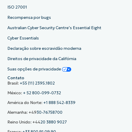
ISO 27001
Recompensa por bugs
Australian Cyber Security Centre’s Essential Eight
Cyber Essentials
Declaração sobre escravidão moderna
Direitos de privacidade da Califórnia
Suas opções de privacidade
Contato
Brasil:
+55 (11) 2395.1802
México:
+ 52 800-099-0732
América do Norte:
+1 888 542-8339
Alemanha: +49
30-76758700
Reino Unido: +44
20 3880 9027
França:
+33 800 91 09 90