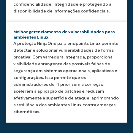
confidencialidade, integridade e protegendo a
ser
em
adaptável
tempo
disponibilidade de informações confidenciais.
a
hábil,
diversos
minimizando
ambientes.
os
Melhor gerenciamento de vulnerabilidades para
vetores
ambientes Linux
de
A proteção NinjaOne para endpoints Linux permite
ataque.
detectar e solucionar vulnerabilidades de forma
proativa. Com varredura integrada, proporciona
visibilidade abrangente das possíveis falhas de
segurança em sistemas operacionais, aplicativos e
configurações. Isso permite que os
administradores de TI priorizem a correção,
acelerem a aplicação de patches e reduzam
efetivamente a superfície de ataque, aprimorando
a resiliência dos ambientes Linux contra ameaças
cibernéticas.