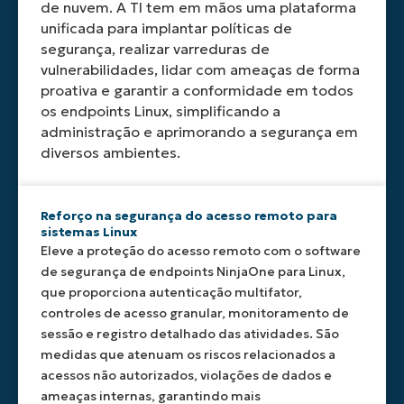
políticas
patches
crescimento
críticas
estrutura
de nuvem. A TI tem em mãos uma plataforma
de
e
e a
em
Linux
unificada para implantar políticas de
segurança
orquestrar
evolução
diversas
num
segurança, realizar varreduras de
nos
fluxos
das
distribuições
painel
vulnerabilidades, lidar com ameaças de forma
seus
de
necessidades
(CentOS,
centralizado.
proativa e garantir a conformidade em todos
endpoints
trabalho
de
Ubuntu,
Relatórios
os endpoints Linux, simplificando a
Linux.
de
infraestrutura.
Fedora,
detalhados
Automatize
segurança
O
etc.).
fornecem
administração e aprimorando a segurança em
tarefas
complexos,
agente
A
análise
diversos ambientes.
de
liberando
NinjaOne
aplicação
de
rotina
sua
para
automatizad
dados
e
equipe
endpoints
de
históricos,
Reforço na segurança do acesso remoto para
padronize
de
pode
patches,
permitindo
sistemas Linux
o
TI
ser
aliada
a
Eleve a proteção do acesso remoto com o software
gerenciamento
para
implantado
a
tomada
de segurança de endpoints NinjaOne para Linux,
de
se
em
fluxos
de
endpoints
concentrar
máquinas
de
decisões
que proporciona autenticação multifator,
para
em
locais
trabalho
informadas
controles de acesso granular, monitoramento de
maximizar
iniciativas
e
de
e
sessão e registro detalhado das atividades. São
a
mais
baseadas
aprovação
melhorias
medidas que atenuam os riscos relacionados a
eficiência.
estratégicas.
na
granular,
proativas
acessos não autorizados, violações de dados e
nuvem,
garante
na
ameaças internas, garantindo mais
comprovando
correções
segurança.