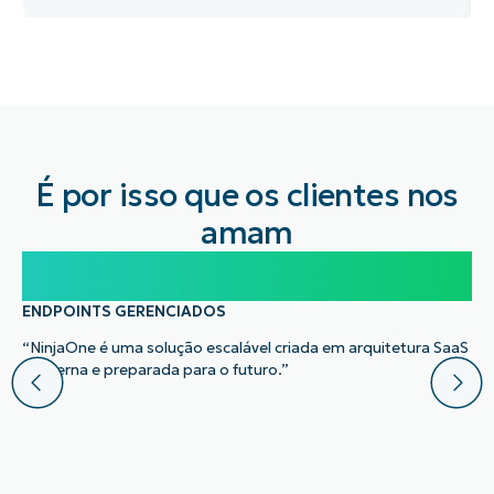
No more exposed endpoints. Try free.
No credit card required, full access to all features
First
and
last
name*
Business
email*
É por isso que os clientes nos
amam
Phone
number*
100.000
País
ENDPOINTS GERENCIADOS
“NinjaOne é uma solução escalável criada em arquitetura SaaS
Company
moderna e preparada para o futuro.”
name*