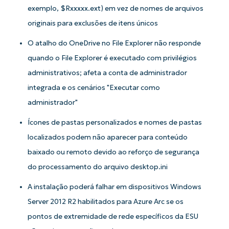
exemplo, $Rxxxxx.ext) em vez de nomes de arquivos
originais para exclusões de itens únicos
O atalho do OneDrive no File Explorer não responde
quando o File Explorer é executado com privilégios
administrativos; afeta a conta de administrador
integrada e os cenários "Executar como
administrador"
Ícones de pastas personalizados e nomes de pastas
localizados podem não aparecer para conteúdo
baixado ou remoto devido ao reforço de segurança
do processamento do arquivo desktop.ini
Comece a usar as análises de KB
A instalação poderá falhar em dispositivos Windows
orientadas por IA do NinjaOne!
Server 2012 R2 habilitados para Azure Arc se os
First
and
pontos de extremidade de rede específicos da ESU
last
name*