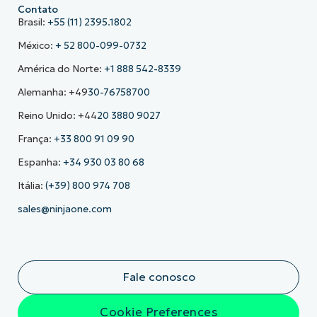
Contato
Brasil:
+55 (11) 2395.1802
México:
+ 52 800-099-0732
América do Norte:
+1 888 542-8339
Alemanha: +49
30-76758700
Reino Unido: +44
20 3880 9027
França:
+33 800 91 09 90
Espanha:
+34 930 03 80 68
Itália:
(+39) 800 974 708
sales@ninjaone.com
Fale conosco
Cookie Preferences