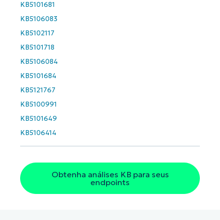
KB5101681
KB5106083
KB5102117
KB5101718
KB5106084
KB5101684
KB5121767
KB5100991
KB5101649
KB5106414
Obtenha análises KB para seus
endpoints