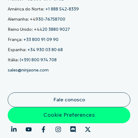
América do Norte:
+1 888 542-8339
Alemanha: +49
30-76758700
Reino Unido: +44
20 3880 9027
França:
+33 800 91 09 90
Espanha:
+34 930 03 80 68
Itália:
(+39) 800 974 708
sales@ninjaone.com
Fale conosco
Cookie Preferences