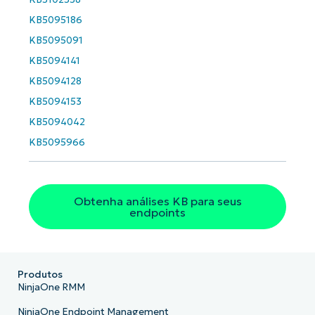
KB5095186
Phone
number*
KB5095091
KB5094141
País
KB5094128
KB5094153
Company
KB5094042
name*
KB5095966
Obtenha análises KB para seus
endpoints
Produtos
NinjaOne RMM
NinjaOne Endpoint Management