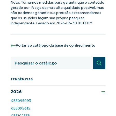
Nota: Tomamos medidas para garantir que o conteúdo
gerado por IA seja da mais alta qualidade possível, mas
não podemos garantir sua precisão e recomendamos
que os usuários façam sua própria pesquisa
independente. Gerado em 2026-06-30 01:13 PM
Voltar ao catálogo da base de conhecimento
Pesquisa
TENDÊNCIAS
Comece a usar as análises de KB
orientadas por IA do NinjaOne!
2026
First
and
KB5095093
last
name*
KB5095615
Business
email*
KB5102558