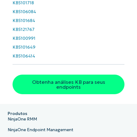
KB5101718
KB5106084
KB5101684
KB5121767
KB5100991
KB5101649
KB5106414
Obtenha análises KB para seus
endpoints
Produtos
NinjaOne RMM
NinjaOne Endpoint Management