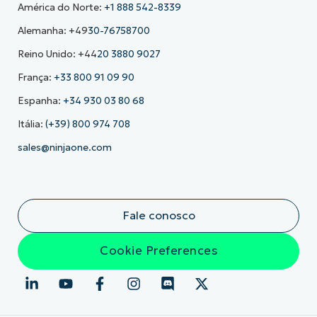
América do Norte:
+1 888 542-8339
Alemanha: +49
30-76758700
Reino Unido: +44
20 3880 9027
França:
+33 800 91 09 90
Espanha:
+34 930 03 80 68
Itália:
(+39) 800 974 708
sales@ninjaone.com
Fale conosco
Cookie Preferences