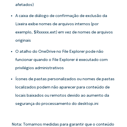
afetados)
A caixa de diálogo de confirmação de exclusão da
Comece a usar as análises de KB
Lixeira exibe nomes de arquivos internos (por
orientadas por IA do NinjaOne!
exemplo, $Rxxxxx.ext) em vez de nomes de arquivos
First
originais
and
last
name*
O atalho do OneDrive no File Explorer pode não
Business
email*
funcionar quando o File Explorer é executado com
privilégios administrativos
Phone
number*
Ícones de pastas personalizados ou nomes de pastas
localizados podem não aparecer para conteúdo de
País
locais baixados ou remotos devido ao aumento da
segurança do processamento do desktop.ini
Company
name*
Nota: Tomamos medidas para garantir que o conteúdo