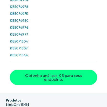
KB5074978
KB5074975
KB5074980
KB5074976
KB5074977
KB5071504
KB5071507
KB5071544
Obtenha análises KB para seus
endpoints
Produtos
NinjaOne RMM