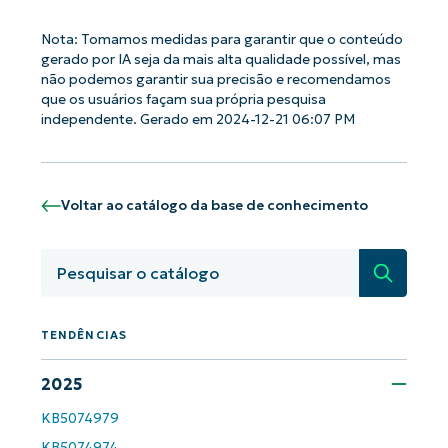
Nota: Tomamos medidas para garantir que o conteúdo
gerado por IA seja da mais alta qualidade possível, mas
não podemos garantir sua precisão e recomendamos
que os usuários façam sua própria pesquisa
Comece a usar as análises de KB
independente. Gerado em 2024-12-21 06:07 PM
orientadas por IA do NinjaOne!
First
and
last
name*
Voltar ao catálogo da base de conhecimento
Business
email*
Pesquisa
Phone
number*
TENDÊNCIAS
País
2025
Company
name*
KB5074979
KB5074974