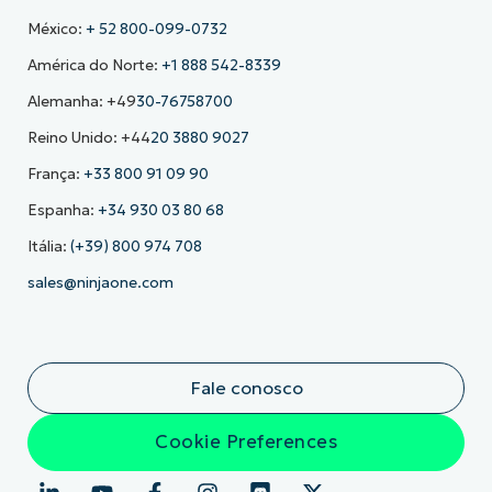
México:
+ 52 800-099-0732
América do Norte:
+1 888 542-8339
Alemanha: +49
30-76758700
Reino Unido: +44
20 3880 9027
França:
+33 800 91 09 90
Espanha:
+34 930 03 80 68
Itália:
(+39) 800 974 708
sales@ninjaone.com
Fale conosco
Cookie Preferences