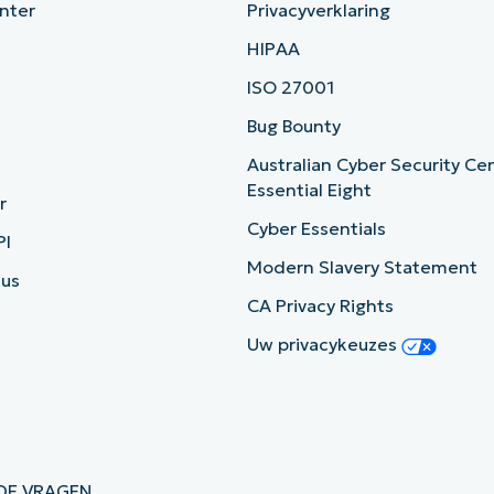
nter
Privacyverklaring
HIPAA
ISO 27001
b
Bug Bounty
Australian Cyber Security Ce
Essential Eight
r
Cyber Essentials
PI
Modern Slavery Statement
tus
CA Privacy Rights
Uw privacykeuzes
DE VRAGEN