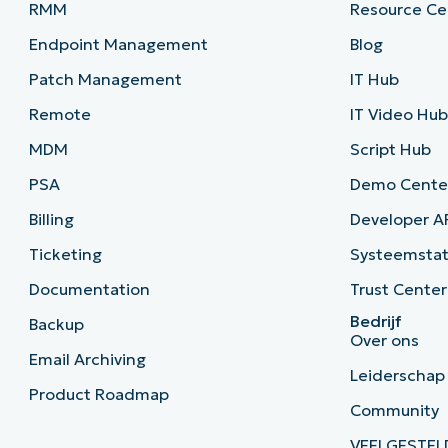
RMM
Resource Ce
Endpoint Management
Blog
Patch Management
IT Hub
Remote
IT Video Hu
MDM
Script Hub
PSA
Demo Cente
Billing
Developer A
Ticketing
Systeemsta
Documentation
Trust Center
Bedrijf
Backup
Over ons
Email Archiving
Leiderschap
Product Roadmap
Community
VEELGESTEL