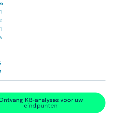
6
1
2
1
6
7
1
5
3
Ontvang KB-analyses voor uw
eindpunten