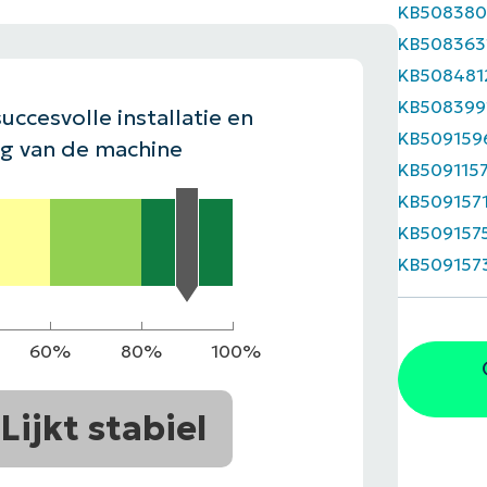
KB508380
EKIJKEN
KB508363
EN
EKIJKEN
PRODUCT ROADMAP
PLATFORM
KB508481
KB508399
uccesvolle installatie en
KB509159
ng van de machine
KB509115
KB509157
KB509157
KB509157
60%
80%
100%
Lijkt stabiel