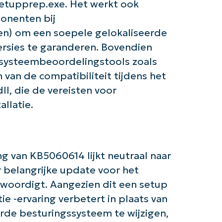
and
setupprep.exe. Het werkt ook
last
name*
ponenten bij
Business
n) om een soepele gelokaliseerde
email*
versies te garanderen. Bovendien
Phone
 systeembeoordelingstools zoals
number*
n van de compatibiliteit tijdens het
Land
l, die de vereisten voor
llatie.
Company
name*
g van KB5060614 lijkt neutraal naar
r belangrijke update voor het
nwoordigt. Aangezien dit een setup
ie -ervaring verbetert in plaats van
eerde besturingssysteem te wijzigen,