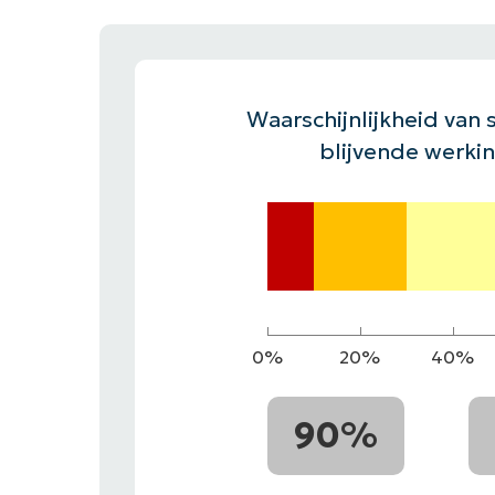
CONTACT VERKOOP
DEMO B
CONTACTEER SALES
CONTACTEER SALES
DEMO BEKIJK
DEMO B
Waarschijnlijkheid van s
blijvende werki
0%
20%
40%
90%