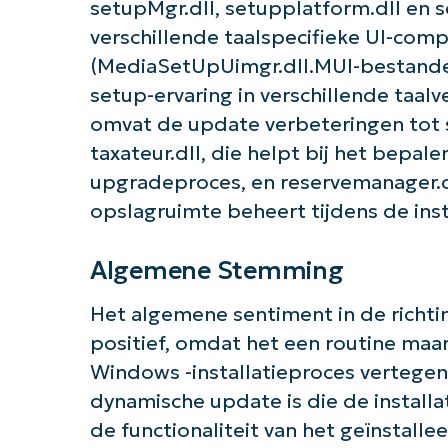
setupMgr.dll, setupplatform.dll en 
verschillende taalspecifieke UI-com
(MediaSetUpUimgr.dll.MUI-bestande
setup-ervaring in verschillende taal
omvat de update verbeteringen tot
taxateur.dll, die helpt bij het bepale
upgradeproces, en reservemanager.dl
opslagruimte beheert tijdens de insta
Algemene Stemming
Het algemene sentiment in de richtin
positief, omdat het een routine maa
Windows -installatieproces vertege
dynamische update is die de installat
de functionaliteit van het geïnstall