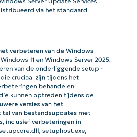
 Windows Server Update Services
stribueerd via het standaard
 het verbeteren van de Windows
n Windows 11 en Windows Server 2025.
teren van de onderliggende setup -
e cruciaal zijn tijdens het
verbeteringen behandelen
 die kunnen optreden tijdens de
euwere versies van het
t tal van bestandsupdates met
, inclusief verbeteringen in
de slag met NinjaOne AI-gestuurde KB-anal
etupcore.dll, setuphost.exe,
First