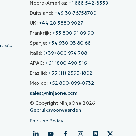
Noord-Amerika:
+1 888 542-8339
Duitsland:
+49 30-76758700
UK:
+44 20 3880 9027
Frankrijk:
+33 800 91 09 90
Spanje:
+34 930 03 80 68
ntre’s
Italië:
(+39) 800 974 708
APAC:
+61 1800 490 516
Brazilië:
+55 (11) 2395-1802
Mexico:
+52 800-099-0732
sales@ninjaone.com
© Copyright NinjaOne 2026
Gebruiksvoorwaarden
Fair Use Policy