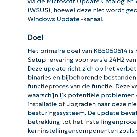
via de Microsoft Update Catalog en
(WSUS), hoewel deze niet wordt gedi
Windows Update -kanaal.
Doel
Het primaire doel van KB5060614 is
Setup -ervaring voor versie 24H2 va
Deze update richt zich op het verbe
binaries en bijbehorende bestanden di
functieproces van de functie. Deze 
waarschijnlijk potentiële problemen
installatie of upgraden naar deze ni
besturingssysteem. De update beva
betrekking tot het instellingenproces
Aan 
kerninstellingencomponenten zoals s