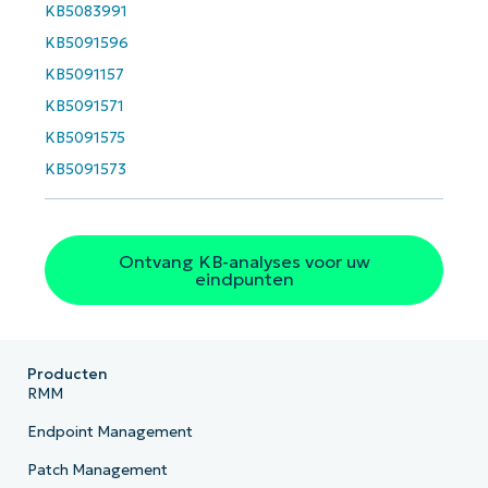
KB5083991
KB5091596
KB5091157
KB5091571
KB5091575
KB5091573
Ontvang KB-analyses voor uw
eindpunten
Producten
RMM
Endpoint Management
Patch Management