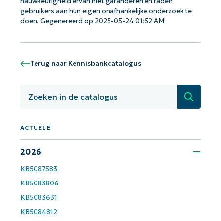
nauwkeurigheid ervan niet garanderen en raden
gebruikers aan hun eigen onafhankelijke onderzoek te
doen. Gegenereerd op 2025-05-24 01:52 AM
Aan de slag met NinjaOne AI-
gestuurde KB-analyses!
Terug naar Kennisbankcatalogus
First
and
last
name*
Zoeken
Business
email*
Phone
ACTUELE
number*
2026
Land
KB5087583
KB5083806
Company
name*
KB5083631
KB5084812