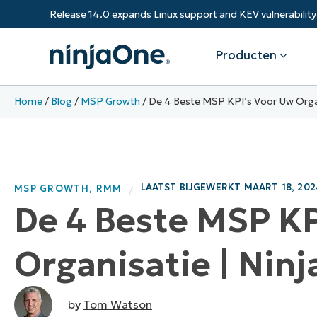
Release 14.0 expands Linux support and KEV vulnerabili
Producten
Home
/
Blog
/
MSP Growth
/
De 4 Beste MSP KPI’s Voor Uw Organ
Producten
Per Industrie
Partners
Bronnen
Endpoint Management
Software & Technologie
Overzicht
Resource Center
Remot
Zorg
LAATST BIJGEWERKT
MAART 18, 202
MSP GROWTH
,
RMM
Laat uw bedrijf groeien en stimuleer
/
Federale regering
RMM
Blog
Backu
De 4 Beste MSP KP
klanten.
Staat en Lokale Overheden
Onderwijs
Patch Management
ROI-calculator
Vulne
Financiële Instellingen
Resellers
Organisatie | Nin
Productie
Endpoint Security
Trust Center
Mobil
Automatiseer, schaal, succes. Word 
NinjaOne MSP-partner.
Documentation
NinjaOne Academy
IT-as
by
Tom Watson
CONTACTEER SALES
DEMO B