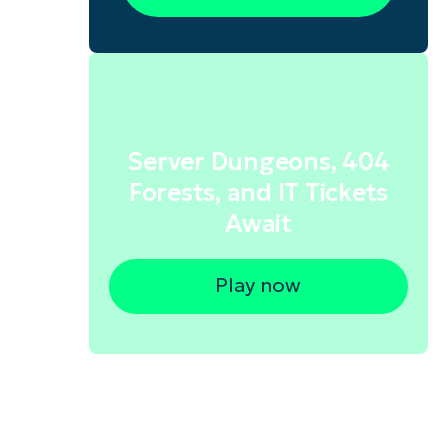
Server Dungeons, 404
Forests, and IT Tickets
Await
Play now