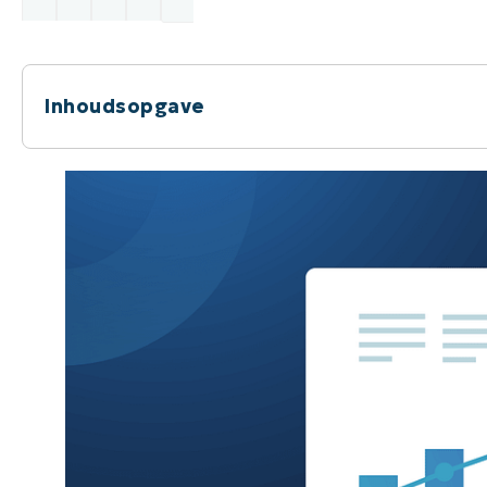
Inhoudsopgave
De belangrijkste MSP KPI’s voorn waarderin
Wat zijn veelvoorkomende factoren bij een 
Wat zijn goede KPI’s voor MSP’s? 4 bijkome
Wat u persoonlijk belangrijk vindt als bedrij
Mis onze volgende MSP Live Chat niet