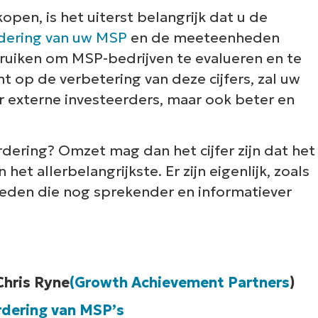
open, is het uiterst belangrijk dat u de
dering van uw MSP
en de meeteenheden
bruiken om MSP-bedrijven te evalueren en te
t op de verbetering van deze cijfers, zal uw
r externe investeerders, maar ook beter en
ring? Omzet mag dan het cijfer zijn dat het
et allerbelangrijkste. Er zijn eigenlijk, zoals
Start een Gratis Trial van de #1 RMM op G2
eden die nog sprekender en informatiever
First
and
last
name*
Business
email*
Chris Ryne
(Growth Achievement Partners
)
Phone
number*
rdering van MSP’s