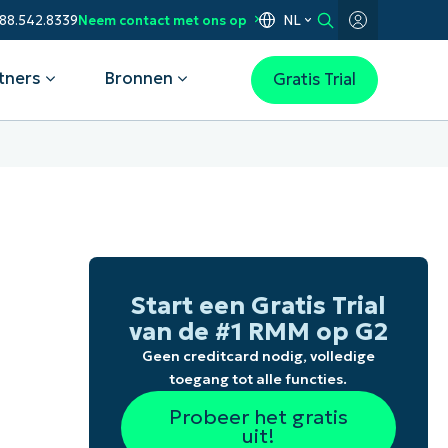
NL
888.542.8339
Neem contact met ons op
tners
Bronnen
Gratis Trial
 Use Case
NinjaOne Earns 5-Star Rating in
Hoe AAD Automatisering hun
2026 Gartner® Magic Quadrant™
2025 CRN Partner Program Guide
productiviteit verbeterde met
voor Endpoint Management Tools
NinjaOne
 complete visibility
Ontvang het rapport
elerate IT troubleshooting
Lees het volledige verhaal
omate for faster resolution
Start een Gratis Trial
tect devices and data
ower your workforce
van de #1 RMM op G2
y IT operations
Geen creditcard nodig, volledige
toegang tot alle functies.
Probeer het gratis
uit!