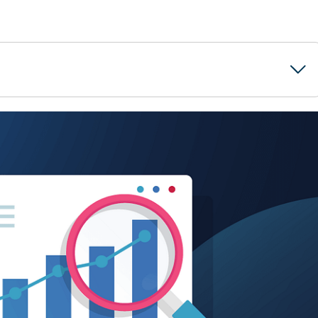
g?
MSP-evaluatie?
nde „immateriële” factoren.
fseigenaar is net zo belangrijk