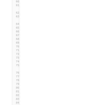
                    Name    = 
$_
                    Enabled = 
if
(
$Enabled
 -lik
$true
}
else
{
$false
}
}
}
 | 
Where-Object
{
if
(
$AllUsers
)
{
}
else
{
$true
}
}
}
else
{
exit
1
}
}
else
{
try
{
if
(
$AllUsers
)
{
Get-LocalUser
}
else
{
Get-LocalUser
 | 
Where-Object
{
$true
}
}
}
catch
{
Write-Error
$_
exit
1
}
}
}