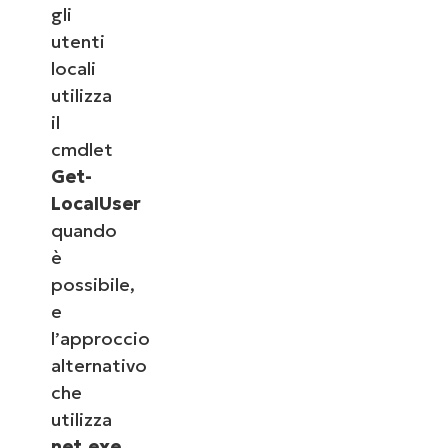
gli
utenti
locali
utilizza
il
cmdlet
Get-
LocalUser
quando
è
possibile,
e
l’approccio
alternativo
che
utilizza
net.exe