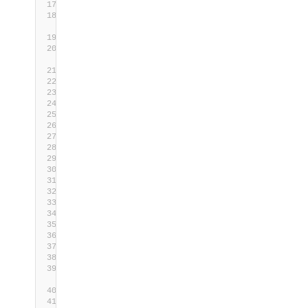
.OUTPUTS
System.Management.Automation.SecurityAccountsMan
.NOTES
    Minimum OS Architecture Supported: Windows 7
Server 2012
    Release Notes:
    Initial Release
.COMPONENT
    ManageUsers
#>
[
CmdletBinding
()]
param
(
# Will return disabled users as well as ena
[
Switch
]
$AllUsers
)
begin
{
Write-Output
"Starting List Users"
}
process
{
# If we are running powershell under a 32bit
a 32bit version of powershell
# or we don't have access to Get-LocalUser
if
(