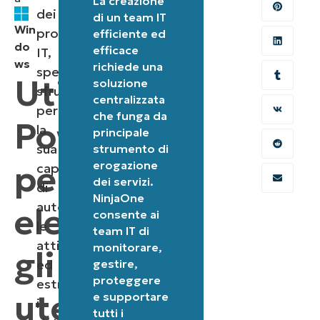
La creazione
dei
di un team IT
Win
professionisti
efficiente ed
do
efficace
IT,
ws
richiede una
spesso
Utilizzare
soluzione
sfruttato
centralizzata
per
che funga da
PowerShell
la
principale
sua
strumento di
per
erogazione
capacità
dei servizi.
di
NinjaOne
automatizzare
elencare
consente ai
le
team IT di
attività
monitorare,
gli
ed
gestire,
proteggere
estrarre
utenti
e supportare
i
tutti i