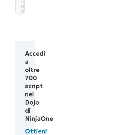
end
{
Write-Output
"Completed List Users"
}
Accedi
a
oltre
700
script
nel
Dojo
di
NinjaOne
Ottieni