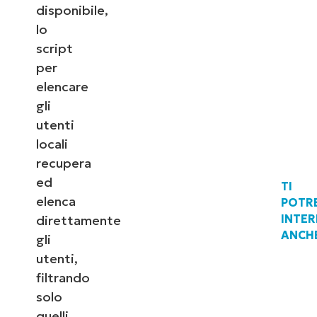
disponibile,
lo
script
per
elencare
gli
utenti
locali
recupera
ed
TI
elenca
POTR
INTE
direttamente
ANCH
gli
utenti,
filtrando
solo
quelli