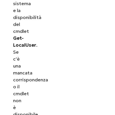
sistema
e la
disponibilità
del
cmdlet
Get-
LocalUser
.
Se
c’è
una
mancata
corrispondenza
o il
cmdlet
non
è
disponibile,