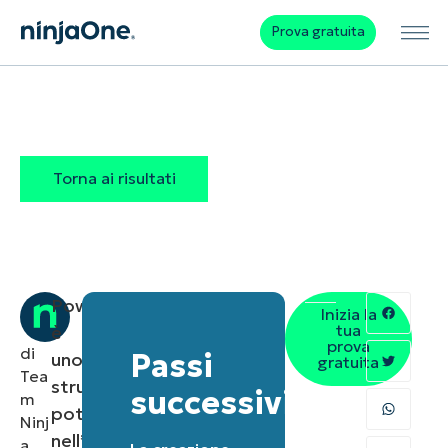
Prova gratuita
Torna ai risultati
PowerShell
Inizia la
tua
è
prova
di
Passi
uno
gratuita
Tea
strumento
successivi
m
potente
Ninj
nell’arsenale
a