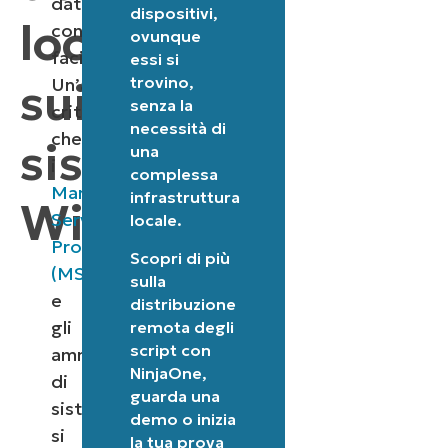
dati
dispositivi,
locali
con
ovunque
facilità.
essi si
trovino,
sui
Un’attività
senza la
critica
necessità di
che
sistemi
una
i
complessa
Managed
infrastruttura
Windows
Service
locale.
Provider
Scopri di più
(MSP)
sulla
e
distribuzione
gli
remota degli
script con
amministratori
NinjaOne
,
di
guarda una
sistema
demo
o
inizia
si
la tua prova