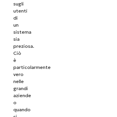
sugli
utenti
di
un
sistema
sia
preziosa.
Ciò
è
particolarmente
vero
nelle
grandi
aziende
o
quando
si