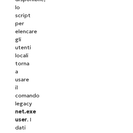
lo
script
per
elencare
gli
utenti
locali
torna
a
usare
il
comando
legacy
net.exe
user
. I
dati