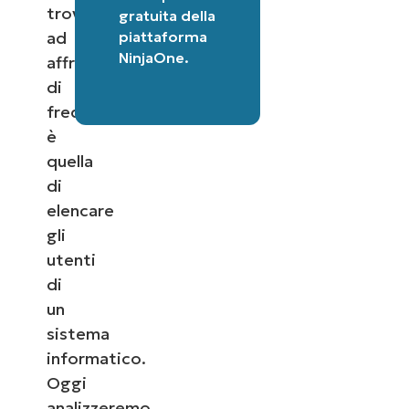
trovano
gratuita della
piattaforma
ad
NinjaOne
.
affrontare
di
frequente
è
quella
di
elencare
gli
utenti
di
un
sistema
informatico.
Oggi
analizzeremo