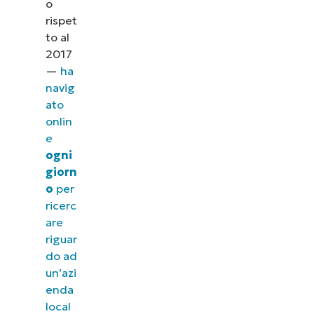
o
rispet
to al
2017
—
ha
navig
ato
onlin
e
ogni
giorn
o
per
ricerc
are
riguar
do ad
un’azi
enda
local