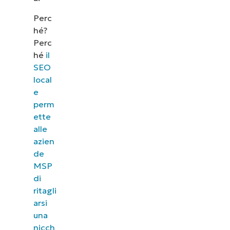
Perc
hé?
Perc
hé
il
SEO
local
e
perm
ette
alle
azien
Guarda NinjaOne in 
de
MSP
Dai un’occhiata alle nostre demo on-demand
di
NinjaOne semplifica attività IT come la gestione
ritagli
patching, l’MDM, il ticketing e altro
arsi
una
Scopri le demo
nicch