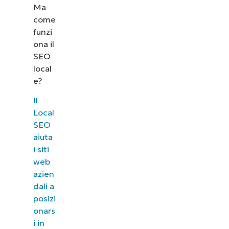
Ma
come
funzi
ona il
SEO
local
e
?
Il
Local
SEO
aiuta
i siti
web
azien
dali a
posizi
onars
i in