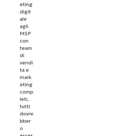
eting
digit
ale
agli
MSP
con
team
di
vendi
ta e
mark
eting
comp
leti,
tutti
dovre
bber
o
esser