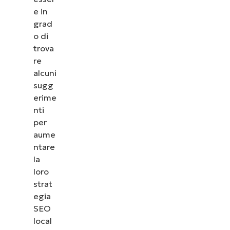
e in
grad
o di
trova
re
alcuni
sugg
erime
nti
per
aume
ntare
la
loro
strat
egia
SEO
local