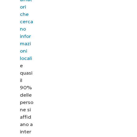
ori
che
cerca
no
infor
mazi
oni
locali
e
quasi
il
90%
delle
perso
ne si
affid
ano a
inter