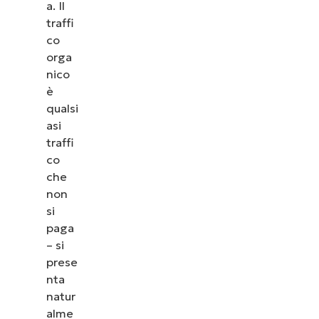
a. Il
traffi
co
orga
nico
è
qualsi
asi
traffi
co
che
non
si
paga
– si
prese
nta
natur
alme