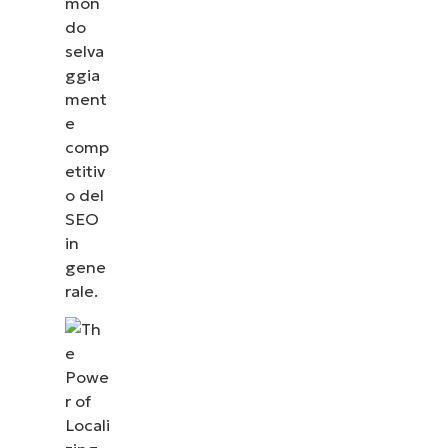
mon
do
selva
ggia
ment
e
comp
etitiv
o del
SEO
in
gene
rale.