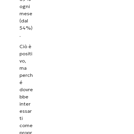
ogni
mese
(dal
54%)
.
Ciò è
positi
vo,
ma
perch
é
dovre
bbe
inter
essar
ti
come
propr