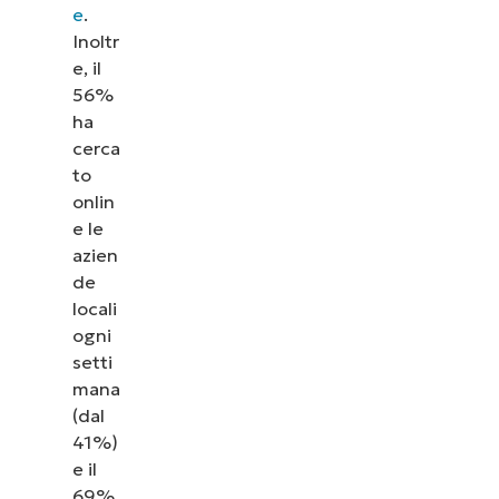
e
.
Inoltr
e, il
56%
ha
cerca
to
onlin
e le
azien
de
locali
ogni
setti
mana
(dal
41%)
e il
69%