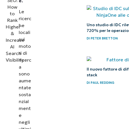
e.
Avanzato:
Le
investire in
ricerc
Uno studio di IDC ril
he
supporto,
720% per le operazion
locali
analisi e
sui
DI
PETER BRETTON
individuazione
moto
delle tendenze
ri di
ricerc
per migliorare
a
continuamente
Il nuovo fattore di d
sono
stack
la tua
aume
DI
PAUL REDDING
reputazione.
ntate
sosta
nzial
ment
e
negli
ultimi