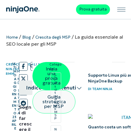
Prova gratuita
/
/
/
La guida essenziale al
Home
Blog
Crescita degli MSP
SEO locale per gli MSP
UL
1
CRESCITA DEGLI MSP
,
Catego
/
/
TI
3
Inizia
NINJAONE
,
rie:
M
M
una
RMM
Supporto Linux più a
O
I
C
prova
A
N
r
NinjaOne Backup
gratuita
G
D
e
s
GI
I
Indice dei contenuti
DI
TEAM NINJA
ci
O
L
t
RN
E
Guida
a
A
T
d
Riepilogo
strategica
M
T
e
per MSP
EN
U
g
Sogn
li
T
R
i di
M
Cos’è
O
A
S
23
far
P
AP
il SEO
cresc
RIL
Quanto costa un softw
ere il
E
N
locale?