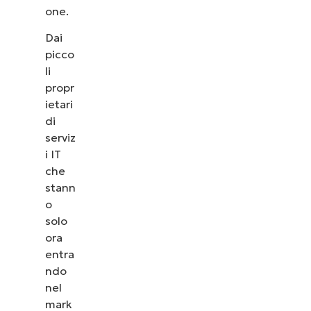
one.
Dai
picco
li
propr
ietari
di
serviz
i IT
che
stann
o
solo
ora
entra
ndo
nel
mark