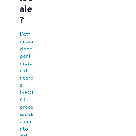
ale
?
L’otti
mizza
zione
per i
moto
ri di
ricerc
a
(SEO)
è il
proce
sso di
aume
nto
del