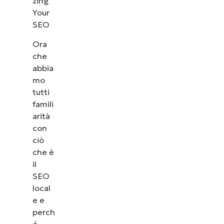
Ora
che
abbia
mo
tutti
famili
arità
con
ciò
che è
il
SEO
local
e e
perch
é