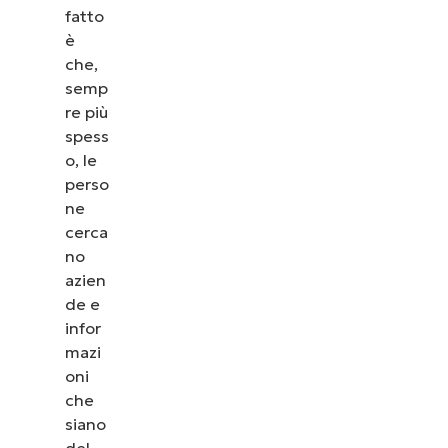
fatto
è
che,
semp
re più
spess
o, le
perso
ne
cerca
no
azien
de e
infor
mazi
oni
che
siano
del