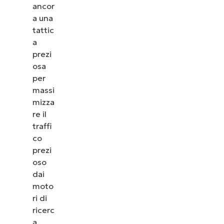
ancor
a una
tattic
a
prezi
osa
per
massi
mizza
re il
traffi
co
prezi
oso
dai
moto
ri di
ricerc
a.