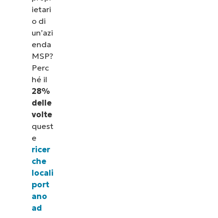
ietari
o di
un’azi
enda
MSP?
Perc
hé il
28%
delle
volte
quest
e
ricer
che
locali
port
ano
ad