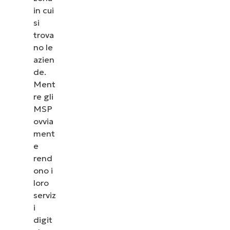
in cui
si
trova
no le
azien
de.
Ment
re gli
MSP
ovvia
ment
e
rend
ono i
loro
serviz
i
digit