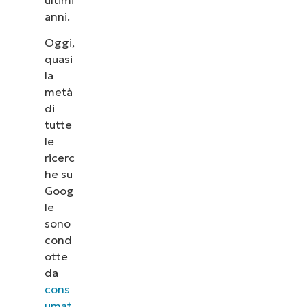
anni.
Oggi,
quasi
la
metà
di
tutte
le
ricerc
he su
Goog
le
sono
cond
otte
da
cons
umat