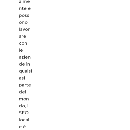
alme
nte e
poss
ono
lavor
are
con
le
azien
de in
qualsi
asi
parte
del
mon
do, il
SEO
local
e è