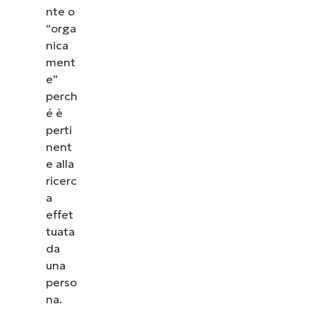
nte o
“orga
nica
ment
e”
perch
é è
perti
nent
e alla
ricerc
a
effet
tuata
da
una
perso
na.