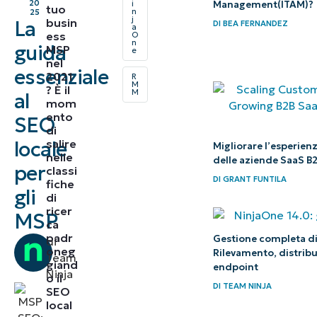
20
Management(ITAM)?
i
tuo
n
25
j
busin
La
DI
BEA FERNANDEZ
a
Principiante:
ess
O
n
guida
MSP
comincia con il
e
nel
essenziale
miglioramento
2021
R
M
? È il
dei profili
M
al
mom
digitali della
ento
SEO
di
tua azienda
salire
locale
Migliorare l’esperienz
nelle
delle aziende SaaS B
Intermediario:
per
classi
DI
GRANT FUNTILA
fiche
sviluppare e
gli
di
ottimizzare un
ricer
MSP
ca
sito web
padr
Gestione completa di
di
aziendale per
oneg
Rilevamento, distribu
Team
giand
endpoint
prendere il
Ninja
o il
DI
TEAM NINJA
controllo del
SEO
local
SEO locale