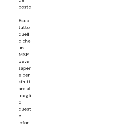
posto
.
Ecco
tutto
quell
o che
un
MSP
deve
saper
e per
sfrutt
are al
megli
o
quest
e
infor