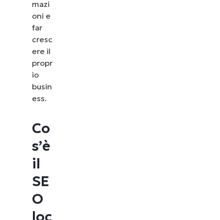
mazi
oni e
far
cresc
ere il
propr
io
busin
ess.
Co
s’è
il
SE
O
loc