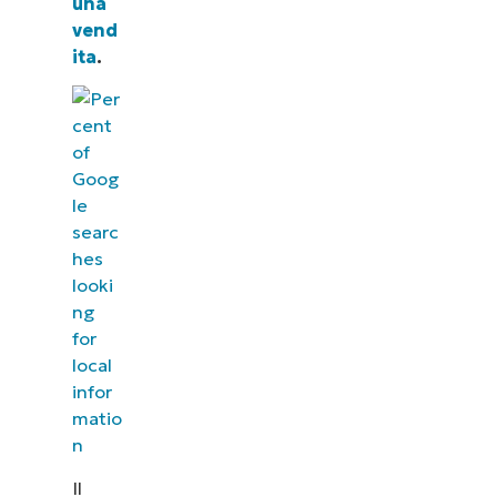
una
vend
ita
.
Il