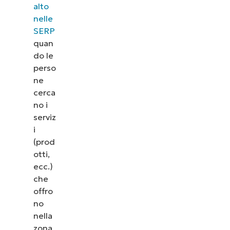
alto
nelle
SERP
quan
do le
perso
ne
cerca
no i
serviz
i
(prod
otti,
ecc.)
che
offro
no
nella
zona