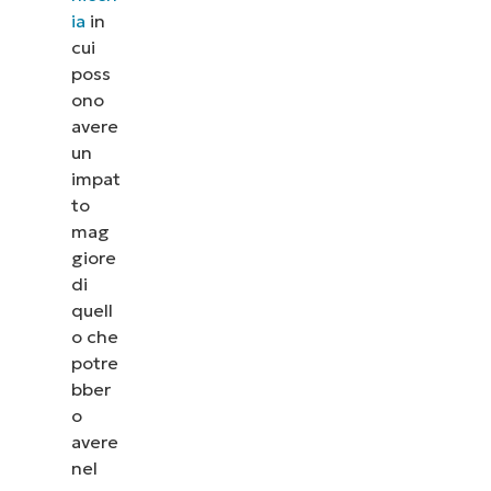
ia
in
cui
poss
ono
avere
un
impat
to
mag
giore
di
quell
o che
potre
bber
o
avere
nel