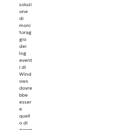
soluzi
one
di
moni
torag
gio
dei
log
event
i di
Wind
ows
dovre
bbe
esser
e
quell
o di
garan