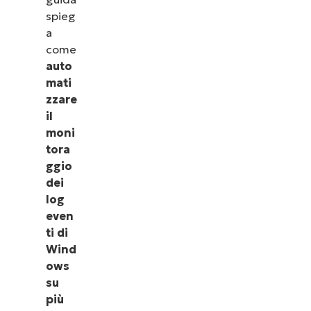
spieg
a
come
auto
mati
zzare
il
moni
tora
ggio
dei
log
even
ti di
Wind
ows
su
più