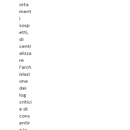
orta
ment
i
sosp
etti,
di
centr
alizza
re
l’arch
iviazi
one
dei
log
Guarda NinjaOne in
critici
azione
e di
cons
entir
Dai un’occhiata alle nostre demo on-demand per
e la