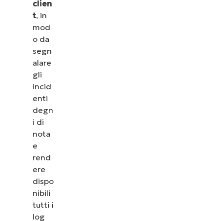
clien
t
, in
mod
o da
segn
alare
gli
incid
enti
degn
i di
nota
e
rend
ere
dispo
nibili
tutti i
log