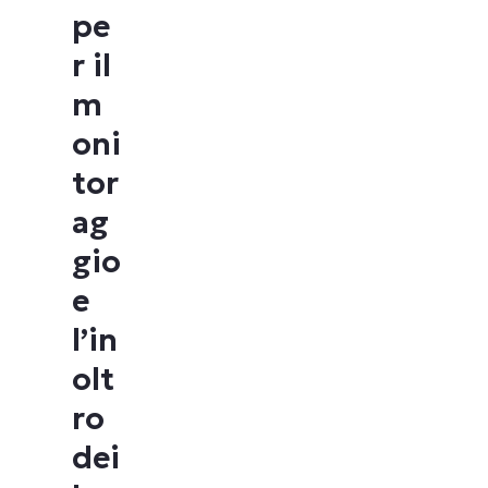
pe
r il
m
oni
tor
ag
gio
e
l’in
olt
ro
dei