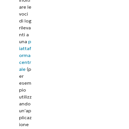
are le
voci
di log
rileva
nti a
una
p
iattaf
orma
centr
ale
(p
er
esem
pio
utilizz
ando
un’ap
plicaz
ione