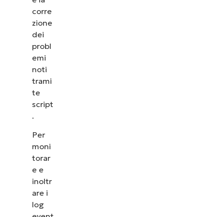
vedere come NinjaOne semplifica attività IT come
corre
la gestione degli endpoint, il patching, l’MDM, il
zione
ticketing e altro ancora.
dei
probl
Scopri le demo
emi
noti
trami
te
script
.
Per
moni
torar
e e
inoltr
are i
log
event