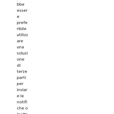
bbe
esser
e
prefe
ribile
utilizz
are
una
soluzi
one
di
terze
parti
per
inviar
e le
notifi
che o
inoltr