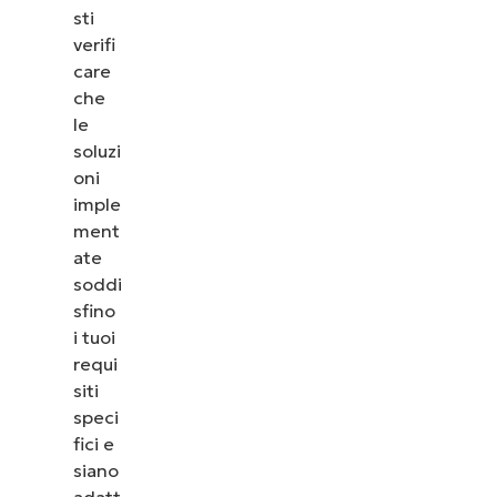
sti
verifi
care
che
le
soluzi
oni
imple
ment
ate
soddi
sfino
i tuoi
requi
siti
speci
fici e
siano
adatt