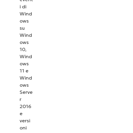
i di
Wind
ows
su
Wind
ows
10,
Wind
ows
11 e
Wind
ows
Serve
r
2016
e
versi
oni