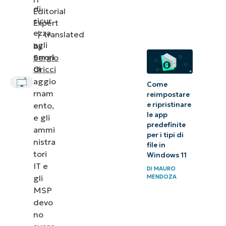
di
Editorial
Metodo 2:
sicur
Expert
Utilizzare
ezza
|
translated
PowerShell
agli
by
per il
errori
Sergio
di
Oricci
monitoraggio
aggio
Come
e la risposta
rnam
reimpostare
centralizzati
ento,
e ripristinare
le app
e gli
Metodo 3:
predefinite
ammi
per i tipi di
Utilizzo del
nistra
file in
prompt dei
tori
Windows 11
IT e
comandi
DI
MAURO
gli
MENDOZA
per il
MSP
polling
devo
manuale o
no