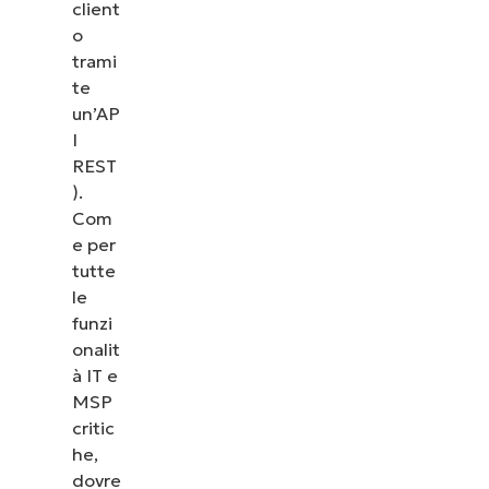
client
o
trami
te
un’AP
I
REST
).
Com
e per
tutte
le
funzi
onalit
à IT e
MSP
critic
he,
dovre