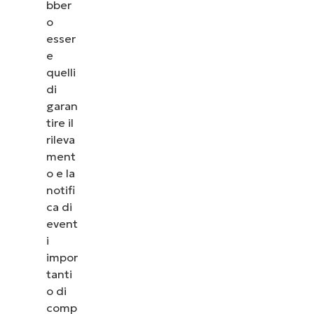
bber
o
esser
e
quelli
di
garan
tire il
rileva
ment
o e la
notifi
ca di
event
i
impor
tanti
o di
comp