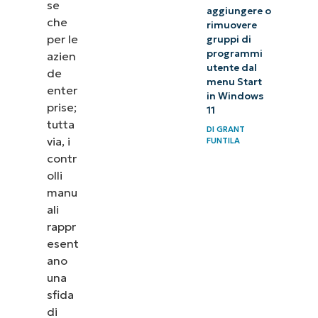
se
dei log eventi
aggiungere o
che
rimuovere
di Windows
per le
gruppi di
senza la
programmi
azien
utente dal
necessità di
de
menu Start
enter
script
in Windows
prise;
11
complessi
tutta
DI
GRANT
via, i
FUNTILA
contr
olli
manu
ali
rappr
esent
ano
una
sfida
di