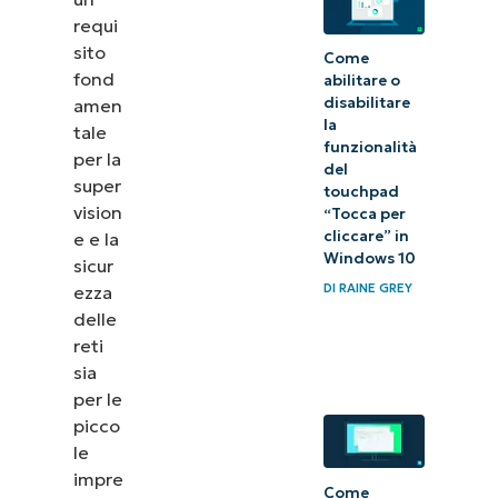
Usare il Registro
requi
di Windows per
sito
Come
impostare le
fond
abilitare o
disabilitare
dimensioni, la
amen
la
tale
conservazione e
funzionalità
per la
il
del
super
touchpad
comportamento
vision
“Tocca per
dei log eventi
cliccare” in
e e la
Windows 10
sicur
DI
RAINE GREY
ezza
Ulteriori
delle
considerazioni
reti
e risoluzione
sia
per le
dei problemi
picco
Monitoraggio
le
impre
centralizzato
Come