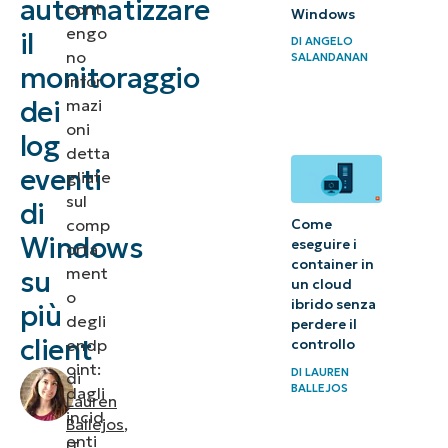
automatizzare
cont
Windows
e l’inoltro dei
engo
il
DI
ANGELO
log eventi di
no
SALANDANAN
monitoraggio
infor
Windows
dei
mazi
oni
Metodo 1:
log
detta
Utilizzo di
eventi
gliate
Visualizzatore
sul
di
eventi e Utilità
comp
Come
Windows
eseguire i
di
orta
container in
ment
su
pianificazione
un cloud
o
per
ibrido senza
più
degli
perdere il
un’automazione
client
endp
controllo
basata su GUI
oint:
DI
LAUREN
di
BALLEJOS
dagli
Lauren
incid
Ballejos
,
enti
IT