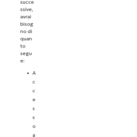
succe
ssive,
avrai
bisog
no di
quan
to
segu
e:
A
c
c
e
s
s
o
a