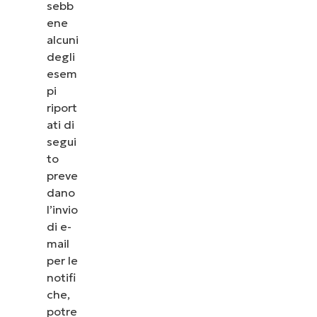
sebb
ene
alcuni
degli
esem
pi
riport
ati di
segui
to
preve
dano
l’invio
di e-
mail
per le
notifi
che,
potre