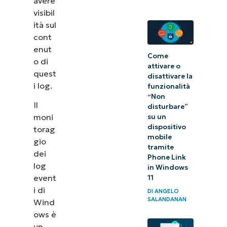
l’attivazione
avere
visibil
di script
ità sul
cont
Metodo
enut
4:
Come
o di
attivare o
Utilizzo
quest
disattivare la
dei
i log.
funzionalità
Criteri di
“Non
Il
disturbare”
gruppo
moni
su un
per
dispositivo
torag
mobile
l’inoltro
gio
tramite
dei
dei log e
Phone Link
log
in Windows
l’auditing
event
11
basato
i di
DI
ANGELO
su criteri
SALANDANAN
Wind
ows è
un