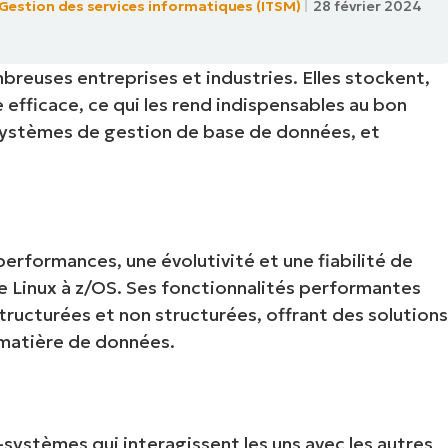
Gestion des services informatiques (ITSM)
28 février 2024
IALE
OMMERCIALE
VIDÉO DE DÉMONSTRATION
VIDÉO DE
OMMERCIALE
VIDÉO DE
TEFORME
reuses entreprises et industries. Elles stockent,
OMMERCIALE
VIDÉO DE
efficace, ce qui les rend indispensables au bon
systèmes de gestion de base de données, et
 performances, une évolutivité et une fiabilité de
de Linux à z/OS. Ses fonctionnalités performantes
ructurées et non structurées, offrant des solution
 matière de données.
systèmes qui interagissent les uns avec les autres