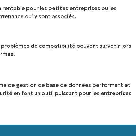
rentable pour les petites entreprises ou les
ntenance qui y sont associés.
s problèmes de compatibilité peuvent survenir lors
ormes.
Commencez votre essai de 14 jours
rte de crédit requise, accès complet à toutes les foncti
ème de gestion de base de données performant et
Prénom
urité en font un outil puissant pour les entreprises
et
Nom*
Business
email*
Phone
number*