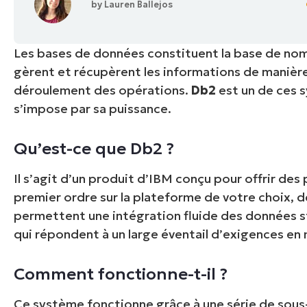
by
Lauren Ballejos
CONTACTER NOTRE ÉQUIPE COMMERC
CONTACTER NOTRE ÉQUIPE C
CONTACTER NOTRE ÉQUIPE C
FEUILLE DE ROUTE PRODUIT
DÉMONSTRATION
PLA
DÉMONSTRATION
Les bases de données constituent la base de nomb
CONTACTER NOTRE ÉQUIPE C
DÉMONSTRATION
gèrent et récupèrent les informations de manière 
déroulement des opérations.
Db2
est un de ces 
s’impose par sa puissance
.
Qu’est-ce que Db2 ?
Il s’agit d’un produit d’IBM conçu pour offrir des
premier ordre sur la plateforme de votre choix, 
permettent une intégration fluide des données st
qui répondent à un large éventail d’exigences en
Comment fonctionne-t-il ?
Ce système fonctionne grâce à une série de sous-