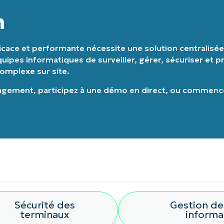
n
Pays
cace et performante nécessite une solution centralisée q
Company
name*
ipes informatiques de surveiller, gérer, sécuriser et pr
complexe sur site.
nagement
,
participez à une démo en direct
, ou
commencez
Sécurité des
Gestion de
terminaux
informa