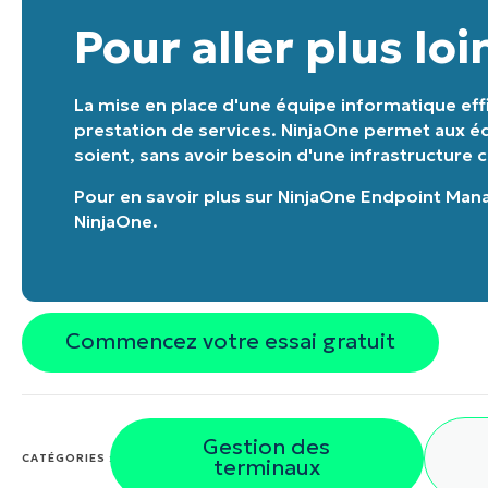
Pour aller plus loi
La mise en place d'une équipe informatique effi
prestation de services. NinjaOne permet aux équ
soient, sans avoir besoin d'une infrastructure 
Pour en savoir plus sur
NinjaOne Endpoint Ma
NinjaOne
.
Commencez votre essai gratuit
Gestion des
CATÉGORIES :
terminaux