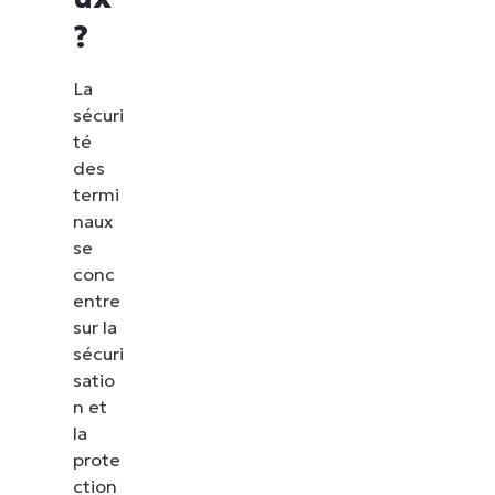
?
La
sécuri
té
des
termi
naux
se
conc
entre
sur la
sécuri
satio
n et
la
prote
ction