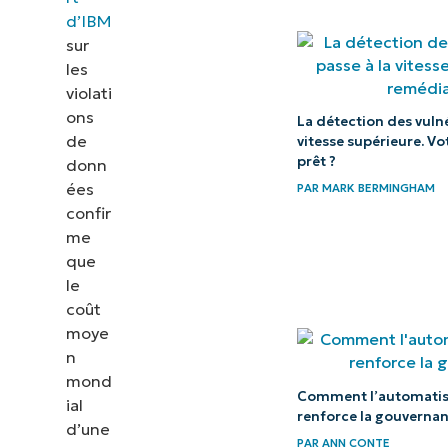
d’IBM
terminaux
sur
Améliorez
les
violati
la
ons
La détection des vulnér
supervision
de
vitesse supérieure. Vo
des
prêt ?
donn
terminaux
ées
PAR
MARK BERMINGHAM
confir
grâce à une
me
surveillance
que
centralisée
le
et à une
coût
gestion
moye
n
simplifiée
mond
des
Comment l’automatisa
ial
appareils.
renforce la gouverna
d’une
PAR
ANN CONTE