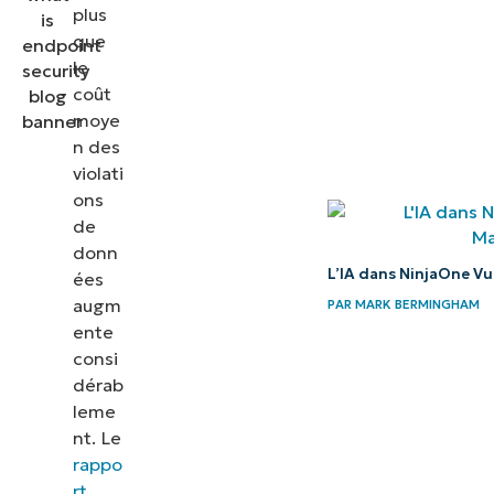
de la
plus
sécurité
que
des
le
coût
terminaux
moye
n des
Pourquoi la
violati
sécurité
ons
des
de
terminaux
donn
L’IA dans NinjaOne V
est-elle
ées
augm
PAR
MARK BERMINGHAM
importante?
ente
consi
Les
dérab
principaux
leme
outils de
nt. Le
sécurité
rappo
des
rt