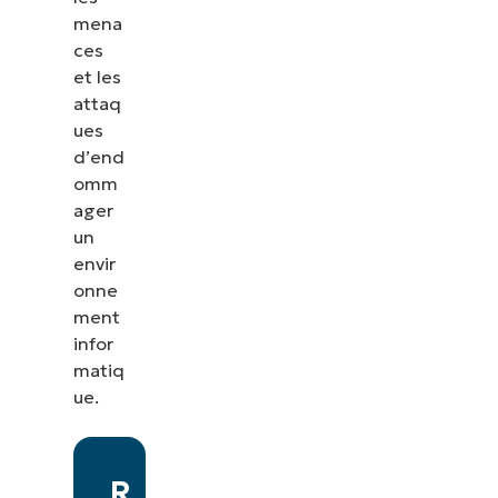
mena
ces
et les
attaq
ues
d’end
omm
ager
un
envir
onne
ment
infor
matiq
ue.
R