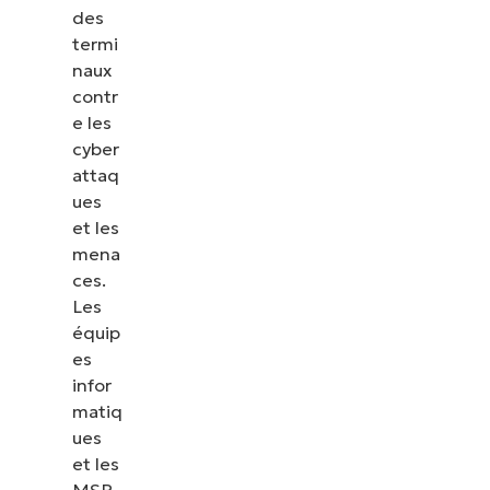
des
termi
naux
contr
e les
cyber
attaq
ues
et les
mena
ces.
Les
équip
es
infor
matiq
ues
et les
MSP