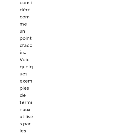
consi
déré
com
me
un
point
d’acc
ès.
Voici
Voir NinjaOne en a
quelq
ues
Parcourez nos démonstrations à la demande pou
exem
NinjaOne simplifie les tâches informatiques telle
ples
terminaux, les correctifs, le MDM, la gestion des 
de
encore.
termi
naux
Explorer les démos
utilisé
s par
les