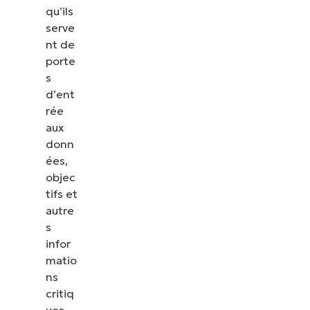
qu’ils
serve
nt de
porte
s
d’ent
rée
aux
donn
ées,
objec
tifs et
autre
s
infor
matio
ns
critiq
ues