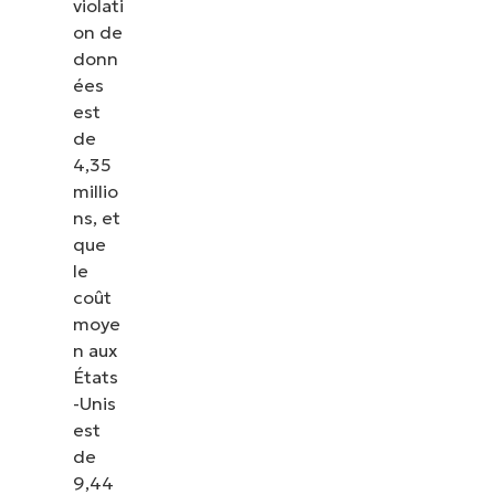
violati
Gérez la
on de
sécurité
donn
des
ées
terminaux
est
de
avec
4,35
NinjaOne
millio
ns, et
que
le
coût
moye
n aux
États
-Unis
est
de
9,44