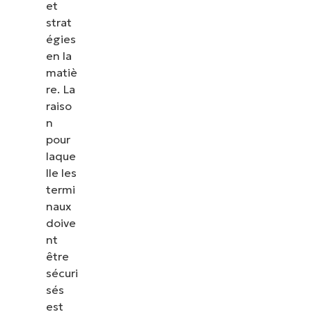
et
strat
égies
en la
matiè
re. La
raiso
n
pour
laque
lle les
termi
naux
doive
nt
être
sécuri
sés
est