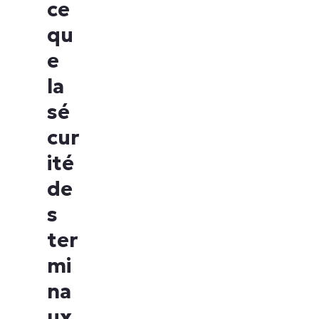
ce
qu
e
la
sé
cur
ité
de
s
ter
mi
na
ux