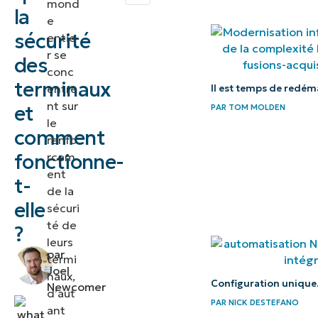
mond
processus
la
e
automatisés
sécurité
entie
de
r se
des
correction
conc
terminaux
entre
Il est temps de redém
et de
nt sur
et
PAR
TOM MOLDEN
remédiation.
le
comment
renfo
Qu’est ce
fonctionne-
rcem
que la
ent
t-
sécurité
de la
elle
des
sécuri
té de
terminaux?
?
leurs
par
5
termi
Joel
naux,
principaux
Configuration unique
Newcomer
d’aut
éléments
PAR
NICK DESTEFANO
ant