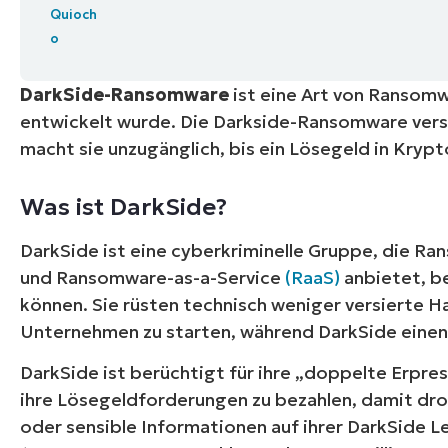
VERTRIEB KONTAKTIEREN
P
VERTRIEB KONTAKTIEREN
VERTRIEB KONTAKTIEREN
PRODUKT
P
ROADMAP
PLATTFORM
VERTRIEB KONTAKTIEREN
P
DarkSide-Ransomware
ist eine Art von Ransomw
entwickelt wurde. Die Darkside-Ransomware versc
macht sie unzugänglich, bis ein Lösegeld in Kryp
Was ist DarkSide?
DarkSide ist eine cyberkriminelle Gruppe, die R
und Ransomware-as-a-Service
(RaaS)
anbietet, b
können. Sie rüsten technisch weniger versierte H
Unternehmen zu starten, während DarkSide einen 
DarkSide ist berüchtigt für ihre „doppelte Erpres
ihre Lösegeldforderungen zu bezahlen, damit dro
oder sensible Informationen auf ihrer DarkSide L