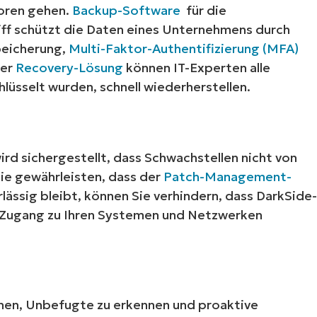
oren gehen.
Backup-Software
für die
ff schützt die Daten eines Unternehmens durch
peicherung,
Multi-Faktor-Authentifizierung (MFA)
ner
Recovery-Lösung
können IT-Experten alle
üsselt wurden, schnell wiederherstellen.
ird sichergestellt, dass Schwachstellen nicht von
Starten Sie Ihre 14-tägige Testversion
e gewährleisten, dass der
Patch-Management-
e Kreditkarte erforderlich, voller Zugriff auf alle Funkt
ässig bleibt, können Sie verhindern, dass DarkSide
First
 Zugang zu Ihren Systemen und Netzwerken
and
last
name*
Business
email*
Phone
hnen, Unbefugte zu erkennen und proaktive
number*