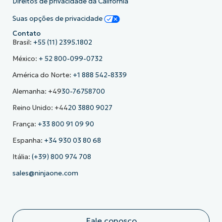
Direitos de privacidade da Califórnia
Suas opções de privacidade
Contato
Brasil:
+55 (11) 2395.1802
México:
+ 52 800-099-0732
América do Norte:
+1 888 542-8339
Alemanha: +49
30-76758700
Reino Unido: +44
20 3880 9027
França:
+33 800 91 09 90
Espanha:
+34 930 03 80 68
Itália:
(+39) 800 974 708
sales@ninjaone.com
Fale conosco