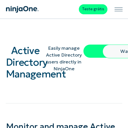
Teste grátis
Active
Easily manage
Free Trial
Wa
Active Directory
Directory
users directly in
NinjaOne
Management
Monitor and manage Active