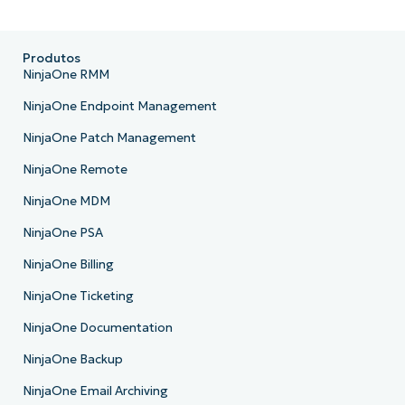
No credit card required, full access to all fe
First
and
Produtos
last
NinjaOne RMM
name*
Business
email*
NinjaOne Endpoint Management
NinjaOne Patch Management
Phone
number*
NinjaOne Remote
País
NinjaOne MDM
NinjaOne PSA
Company
NinjaOne Billing
name*
NinjaOne Ticketing
NinjaOne Documentation
NinjaOne Backup
NinjaOne Email Archiving