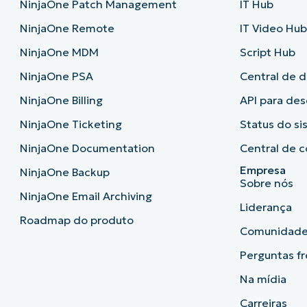
NinjaOne Patch Management
IT Hub
NinjaOne Remote
IT Video Hu
NinjaOne MDM
Script Hub
NinjaOne PSA
Central de 
NinjaOne Billing
API para de
NinjaOne Ticketing
Status do s
NinjaOne Documentation
Central de c
Empresa
NinjaOne Backup
Sobre nós
NinjaOne Email Archiving
Liderança
Roadmap do produto
Comunidad
Perguntas f
Na mídia
Carreiras