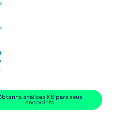
3
4
4
7
1
9
4
btenha análises KB para seus
endpoints