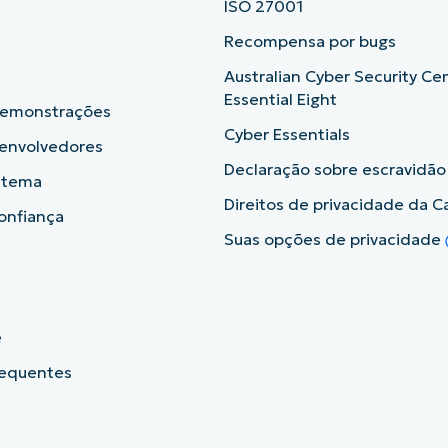
ISO 27001
b
Recompensa por bugs
Australian Cyber Security Ce
Essential Eight
demonstrações
Cyber Essentials
senvolvedores
Declaração sobre escravidã
istema
Direitos de privacidade da Ca
onfiança
Suas opções de privacidade
e
requentes