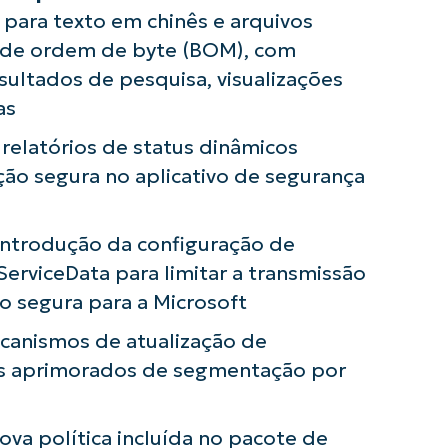
para texto em chinês e arquivos
 de ordem de byte (BOM), com
esultados de pesquisa, visualizações
as
: relatórios de status dinâmicos
usar as análises de KB orientadas por IA do
First
ação segura no aplicativo de segurança
and
last
name*
Business
 introdução da configuração de
email*
erviceData para limitar a transmissão
Phone
ão segura para a Microsoft
number*
canismos de atualização de
País
s aprimorados de segmentação por
Company
nova política incluída no pacote de
name*