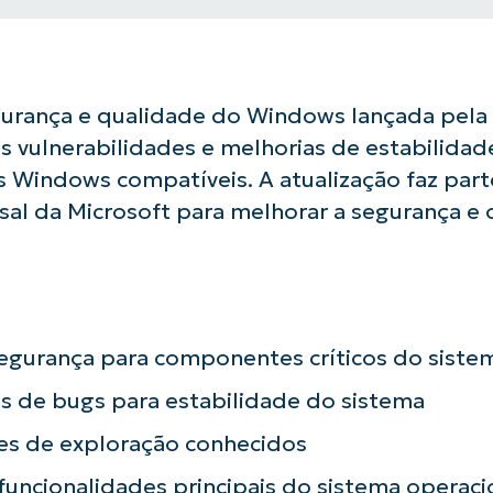
gurança e qualidade do Windows lançada pela
s vulnerabilidades e melhorias de estabilidad
 Windows compatíveis. A atualização faz part
al da Microsoft para melhorar a segurança e 
segurança para componentes críticos do siste
usar as análises de KB orientadas por IA do
First
s de bugs para estabilidade do sistema
and
last
es de exploração conhecidos
name*
Business
email*
uncionalidades principais do sistema operaci