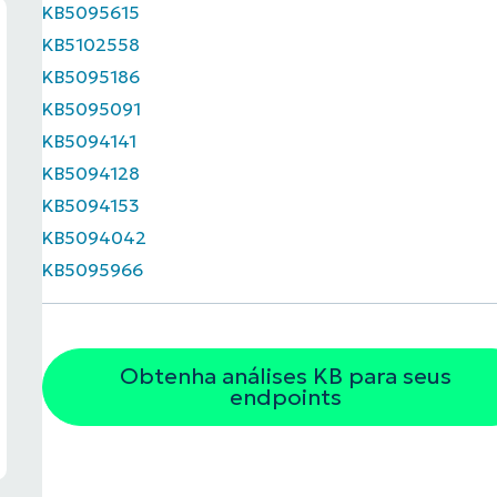
KB5095615
KB5102558
KB5095186
KB5095091
KB5094141
KB5094128
KB5094153
KB5094042
KB5095966
Obtenha análises KB para seus
endpoints