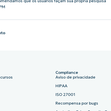
omendamos que os usuários façam sua própria pesquisa
 PM
nto
Compliance
ecursos
Aviso de privacidade
HIPAA
ISO 27001
b
Recompensa por bugs