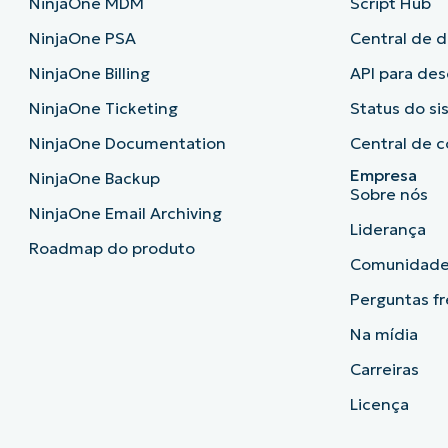
NinjaOne MDM
Script Hub
NinjaOne PSA
Central de 
NinjaOne Billing
API para de
NinjaOne Ticketing
Status do s
NinjaOne Documentation
Central de c
Empresa
NinjaOne Backup
Sobre nós
NinjaOne Email Archiving
Liderança
Roadmap do produto
Comunidad
Perguntas f
Na mídia
Carreiras
Licença