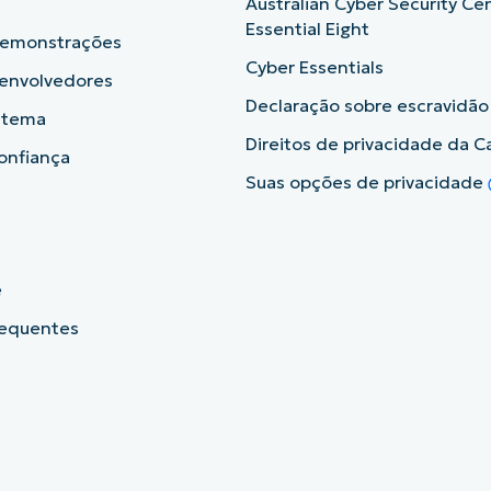
Australian Cyber Security Ce
Essential Eight
demonstrações
Cyber Essentials
senvolvedores
Declaração sobre escravidã
istema
Direitos de privacidade da Ca
onfiança
Suas opções de privacidade
e
requentes