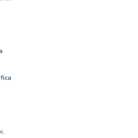
a
fica
l,