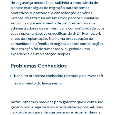
de segurança necessárias, sublinha a importância de
planear estratégias de migração para sistemas
operativos suportados. A consolidação de várias
versões da estrutura em um único pacote cumulativo
simplifica o gerenciamento de patches, embora os
administradores devam verificar a compatibilidade com
suas implementações específicas do .NET Framework
antes da implantação. Nenhuma preocupação da
comunidade ou feedback negativo sobre complicações
de instalação foi documentado, sugerindo uma
experiência de implantação simples.
Problemas Conhecidos
Comece a usar as análises de KB
Nenhum problema conhecido relatado pela Microsoft
orientadas por IA do NinjaOne!
no momento do lançamento
First
and
last
name*
Business
Nota: Tomamos medidas para garantir que o conteúdo
email*
gerado por IA seja da mais alta qualidade possível, mas
não podemos garantir sua precisão e recomendamos