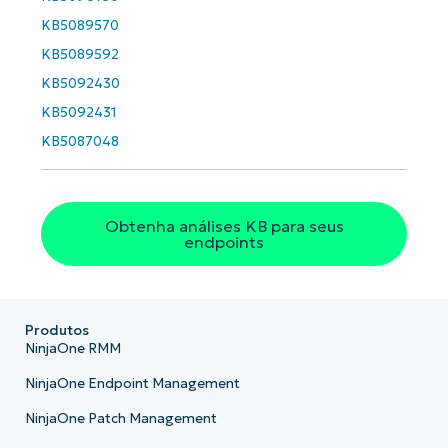
KB5089570
KB5089592
KB5092430
KB5092431
KB5087048
Obtenha análises KB para seus
endpoints
Produtos
NinjaOne RMM
NinjaOne Endpoint Management
NinjaOne Patch Management