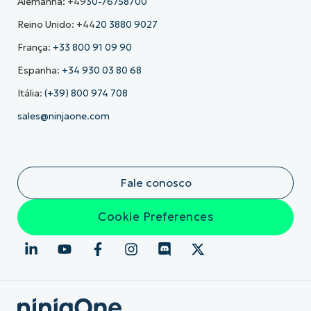
Alemanha: +49
30-76758700
Reino Unido: +44
20 3880 9027
França:
+33 800 91 09 90
Espanha:
+34 930 03 80 68
Itália:
(+39) 800 974 708
sales@ninjaone.com
Fale conosco
Cookie Preferences