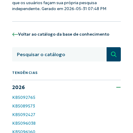
Phone
que os usuários façam sua própria pesquisa
number*
independente. Gerado em 2026-05-31 07:48 PM
País
Voltar ao catálogo da base de conhecimento
Company
name*
Pesquisa
TENDÊNCIAS
2026
KB5092765
KB5089573
KB5092427
KB5096038
KB5096160