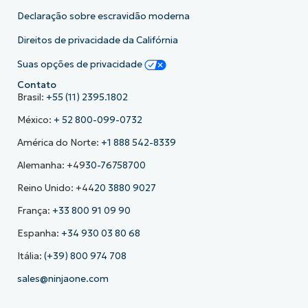
Declaração sobre escravidão moderna
Direitos de privacidade da Califórnia
Suas opções de privacidade
Contato
Brasil:
+55 (11) 2395.1802
México:
+ 52 800-099-0732
América do Norte:
+1 888 542-8339
Alemanha: +49
30-76758700
Reino Unido: +44
20 3880 9027
França:
+33 800 91 09 90
Espanha:
+34 930 03 80 68
Itália:
(+39) 800 974 708
sales@ninjaone.com