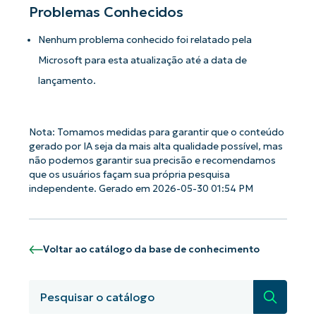
First
Problemas Conhecidos
and
last
name*
Nenhum problema conhecido foi relatado pela
Business
email*
Microsoft para esta atualização até a data de
lançamento.
Phone
number*
Nota: Tomamos medidas para garantir que o conteúdo
País
gerado por IA seja da mais alta qualidade possível, mas
não podemos garantir sua precisão e recomendamos
que os usuários façam sua própria pesquisa
Company
name*
independente. Gerado em 2026-05-30 01:54 PM
Voltar ao catálogo da base de conhecimento
Pesquisa