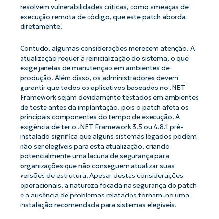
resolvem vulnerabilidades críticas, como ameaças de
execução remota de código, que este patch aborda
diretamente.
Contudo, algumas considerações merecem atenção. A
atualização requer a reinicialização do sistema, o que
exige janelas de manutenção em ambientes de
produção. Além disso, os administradores devem
garantir que todos os aplicativos baseados no .NET
Framework sejam devidamente testados em ambientes
de teste antes da implantação, pois o patch afeta os
principais componentes do tempo de execução. A
exigência de ter o .NET Framework 3.5 ou 4.8.1 pré-
instalado significa que alguns sistemas legados podem
não ser elegíveis para esta atualização, criando
potencialmente uma lacuna de segurança para
organizações que não conseguem atualizar suas
versões de estrutura. Apesar destas considerações
operacionais, a natureza focada na segurança do patch
e a ausência de problemas relatados tornam-no uma
Comece a usar as análises de KB
instalação recomendada para sistemas elegíveis.
orientadas por IA do NinjaOne!