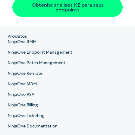
Obtenha análises KB para seus
endpoints
Produtos
NinjaOne RMM
NinjaOne Endpoint Management
NinjaOne Patch Management
NinjaOne Remote
NinjaOne MDM
NinjaOne PSA
NinjaOne Billing
NinjaOne Ticketing
NinjaOne Documentation