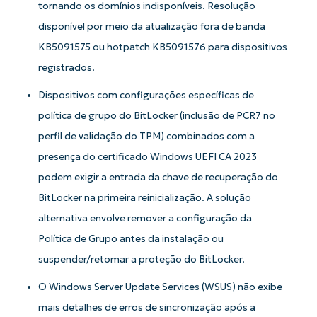
tornando os domínios indisponíveis. Resolução
disponível por meio da atualização fora de banda
KB5091575 ou hotpatch KB5091576 para dispositivos
registrados.
Dispositivos com configurações específicas de
política de grupo do BitLocker (inclusão de PCR7 no
perfil de validação do TPM) combinados com a
Comece a usar as análises de KB
orientadas por IA do NinjaOne!
presença do certificado Windows UEFI CA 2023
First
podem exigir a entrada da chave de recuperação do
and
last
BitLocker na primeira reinicialização. A solução
name*
Business
alternativa envolve remover a configuração da
email*
Política de Grupo antes da instalação ou
suspender/retomar a proteção do BitLocker.
Phone
number*
O Windows Server Update Services (WSUS) não exibe
País
mais detalhes de erros de sincronização após a