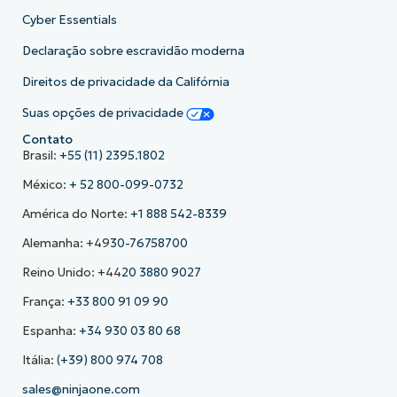
Cyber Essentials
Declaração sobre escravidão moderna
Direitos de privacidade da Califórnia
Suas opções de privacidade
Contato
Brasil:
+55 (11) 2395.1802
México:
+ 52 800-099-0732
América do Norte:
+1 888 542-8339
Alemanha: +49
30-76758700
Reino Unido: +44
20 3880 9027
França:
+33 800 91 09 90
Espanha:
+34 930 03 80 68
Itália:
(+39) 800 974 708
sales@ninjaone.com