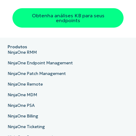
Obtenha análises KB para seus
endpoints
Produtos
NinjaOne RMM
NinjaOne Endpoint Management
NinjaOne Patch Management
NinjaOne Remote
NinjaOne MDM
NinjaOne PSA
NinjaOne Billing
NinjaOne Ticketing