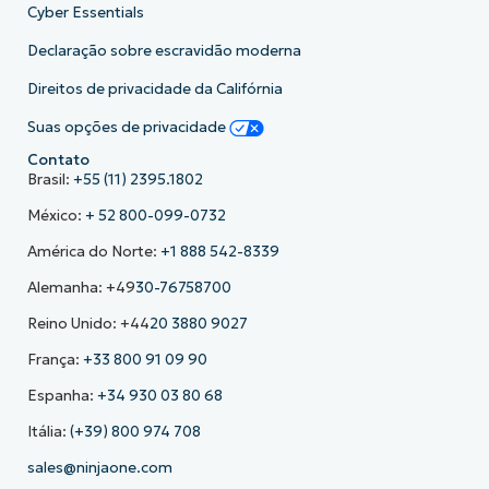
Cyber Essentials
Declaração sobre escravidão moderna
Direitos de privacidade da Califórnia
Suas opções de privacidade
Contato
Brasil:
+55 (11) 2395.1802
México:
+ 52 800-099-0732
América do Norte:
+1 888 542-8339
Alemanha: +49
30-76758700
Reino Unido: +44
20 3880 9027
França:
+33 800 91 09 90
Espanha:
+34 930 03 80 68
Itália:
(+39) 800 974 708
sales@ninjaone.com