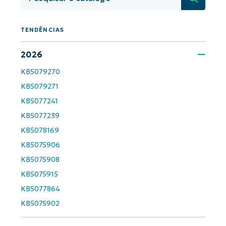
TENDÊNCIAS
2026
KB5079270
KB5079271
Comece a usar as análises de KB
KB5077241
orientadas por IA do NinjaOne!
KB5077239
First
and
KB5078169
last
name*
KB5075906
Business
KB5075908
email*
KB5075915
Phone
KB5077864
number*
KB5075902
País