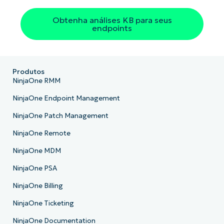
Company
Obtenha análises KB para seus
name*
endpoints
Produtos
NinjaOne RMM
NinjaOne Endpoint Management
NinjaOne Patch Management
NinjaOne Remote
NinjaOne MDM
NinjaOne PSA
NinjaOne Billing
NinjaOne Ticketing
NinjaOne Documentation