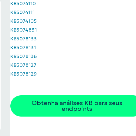
KB5074110
KB5074111
KB5074105
KB5074831
KB5078133
KB5078131
KB5078136
KB5078127
KB5078129
Obtenha análises KB para seus
endpoints