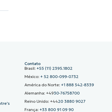
Contato
Brasil:
+55 (11) 2395.1802
México:
+ 52 800-099-0732
América do Norte:
+1 888 542-8339
Alemanha: +49
30-76758700
Reino Unido: +44
20 3880 9027
ntre’s
França:
+33 800 91 09 90