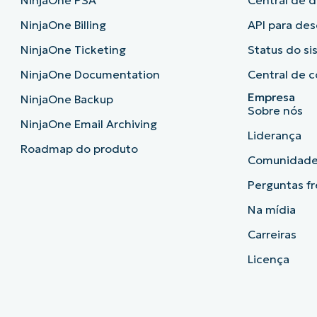
NinjaOne PSA
Central de 
NinjaOne Billing
API para de
NinjaOne Ticketing
Status do s
NinjaOne Documentation
Central de c
Empresa
NinjaOne Backup
Sobre nós
NinjaOne Email Archiving
Liderança
Roadmap do produto
Comunidad
Perguntas f
Na mídia
Carreiras
Licença