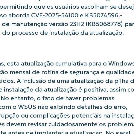
, permitindo que os usuários escolham se dese
. Isso aborda CVE-2025-54100 e KB5074596.-
ha de manutenção versão 23H2 (KB5068778) pa
usar as análises de KB orientadas por IA do
 do processo de instalação da atualização.
First
and
last
name*
Business
email*
s, esta atualização cumulativa para o Window
ção mensal de rotina de segurança e qualidad
Phone
number*
dos. A inclusão de uma atualização da pilha 
 instalação da atualização é positiva, assim 
País
 No entanto, o fato de haver problemas
com o WSUS não exibindo detalhes do erro,
Company
name*
rupção ou complicações potenciais na instala
res devem revisar cuidadosamente os problem
 antes de implantar a atualização. No geral,