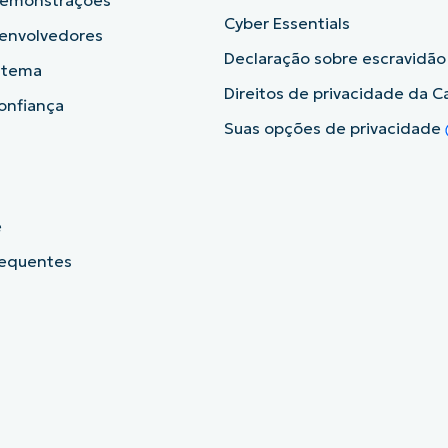
demonstrações
Cyber Essentials
senvolvedores
Declaração sobre escravidã
istema
Direitos de privacidade da Ca
onfiança
Suas opções de privacidade
e
requentes