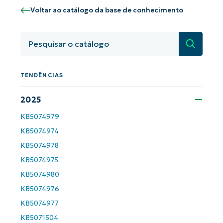
Comece a usar as análises de KB
Voltar ao catálogo da base de conhecimento
orientadas por IA do NinjaOne!
First
and
Pesquisa
last
name*
Business
email*
TENDÊNCIAS
Phone
number*
2025
KB5074979
País
KB5074974
KB5074978
Company
name*
KB5074975
KB5074980
KB5074976
KB5074977
KB5071504